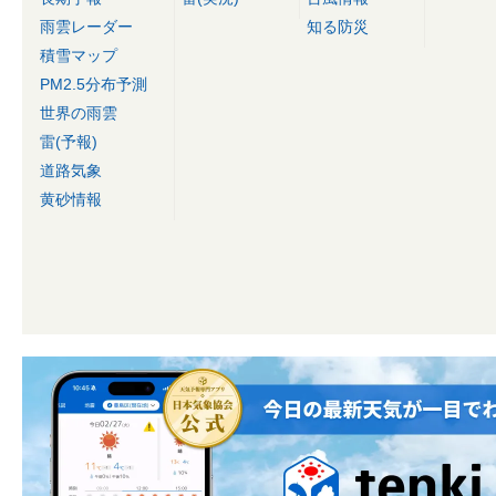
雨雲レーダー
知る防災
積雪マップ
PM2.5分布予測
世界の雨雲
雷(予報)
道路気象
黄砂情報