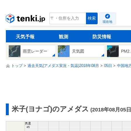
tenki.jp
検索
現在地
天気予報
観測
防災情報
雨雲レーダー
天気図
PM2
トップ
過去天気(アメダス実況・気温)2018年08月
05日
中国地
米子(ヨナゴ)のアメダス
(2018年08月05日