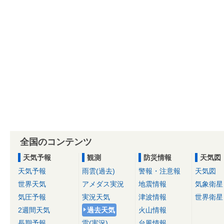
全国のコンテンツ
天気予報
観測
防災情報
天気図
天気予報
雨雲(過去)
警報・注意報
天気図
世界天気
アメダス実況
地震情報
気象衛星
気圧予報
実況天気
津波情報
世界衛星
2週間天気
過去天気
火山情報
長期予報
雷(実況)
台風情報