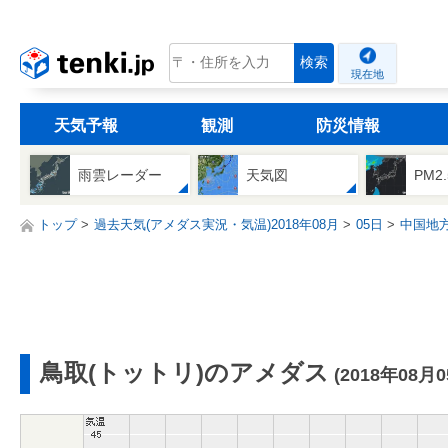
tenki.jp
検索
現在地
天気予報
観測
防災情報
雨雲レーダー
天気図
PM2
トップ
過去天気(アメダス実況・気温)2018年08月
05日
中国地
鳥取(トットリ)のアメダス
(2018年08月0