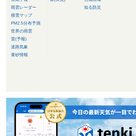
雨雲レーダー
知る防災
積雪マップ
PM2.5分布予測
世界の雨雲
雷(予報)
道路気象
黄砂情報