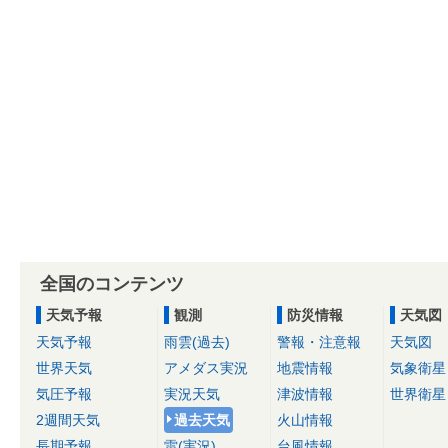
全国のコンテンツ
天気予報
観測
防災情報
天気図
天気予報
雨雲(過去)
警報・注意報
天気図
世界天気
アメダス実況
地震情報
気象衛星
気圧予報
実況天気
津波情報
世界衛星
2週間天気
過去天気
火山情報
長期予報
雷(実況)
台風情報