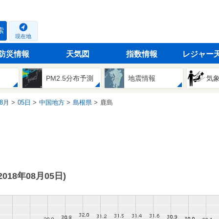
索
現在地
防災情報
天気図
指数情報
レジャー
PM2.5分布予測
地震情報
気
8月
05日
中国地方
島根県
鹿島
(2018年08月05日)