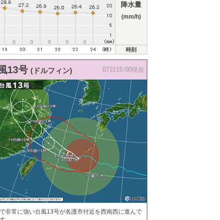
降水量
(mm/h)
時刻
風13号
(ドルフィン)
07日15:00現在
で非常に強い台風13号が名護市付近を西南西に進んで
す