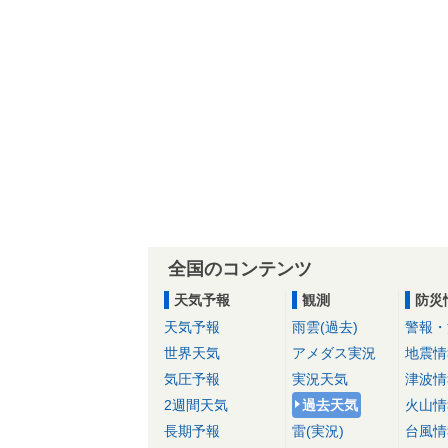
全国のコンテンツ
天気予報
観測
防災
天気予報
雨雲(過去)
警報・
世界天気
アメダス実況
地震情
気圧予報
実況天気
津波情
2週間天気
過去天気
火山情
長期予報
雷(実況)
台風情