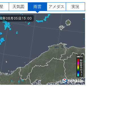
星
天気図
雨雲
アメダス
実況