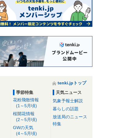
tenki.jpトップ
季節特集
天気ニュース
花粉飛散情報
気象予報士解説
(1～5月頃)
暮らしの話題
桜開花情報
放送局のニュース
(2～5月頃)
特集
GWの天気
(4～5月頃)