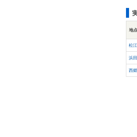
地
松
浜
西