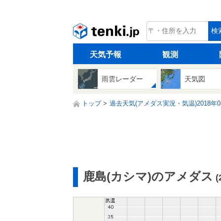
tenki.jp
検
天気予報
観測
雨雲レーダー
天気図
トップ
過去天気(アメダス実況・気温)2018年0
鹿島(カシマ)のアメダス