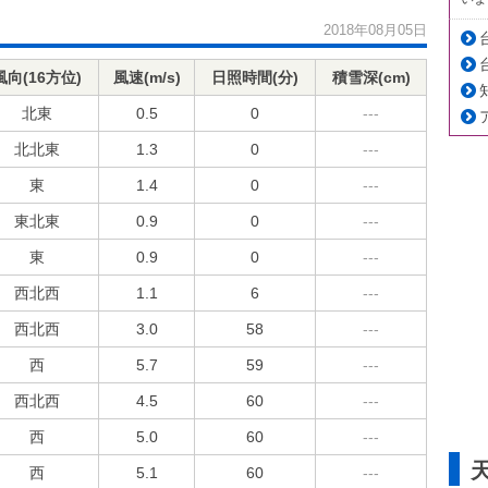
2018年08月05日
風向(16方位)
風速(m/s)
日照時間(分)
積雪深(cm)
北東
0.5
0
---
北北東
1.3
0
---
東
1.4
0
---
東北東
0.9
0
---
東
0.9
0
---
西北西
1.1
6
---
西北西
3.0
58
---
西
5.7
59
---
西北西
4.5
60
---
西
5.0
60
---
西
5.1
60
---