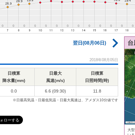
台
翌日(08月06日)
2018年08月05日
日積算
日最大
日積算
降水量(mm)
風速(m/s)
日照時間(時)
0.0
6.6 (09:30)
11.8
※日最高気温・日最低気温・日最大風速は、アメダス10分値です
大型
いま