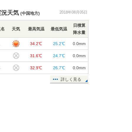
暦ではまもなく秋ですが、暑さは衰
実況天気
2018年08月05日
(中国地方)
え知らず
05日16:39
日積算
点名
天気
最高気温
最低気温
降水量
山形県で記録的短時間大雨情報
江
34.2℃
25.2℃
0.0
mm
05日14:16
田
31.6℃
24.7℃
0.0
mm
40度迫る暑さ 関東は徐々に台風の
高波
郷
32.9℃
26.7℃
0.0
mm
05日09:06
詳しく見る
北海道は猛暑一転 記録的冷え込み
に
05日07:54
青森県で約90ミリ 記録的短時間大
雨
05日05:14