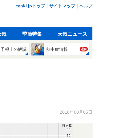
tenki.jpトップ
｜
サイトマップ
｜
ヘルプ
天気
季節特集
天気ニュース
象予報士の解説
熱中症情報
注目
2018年08月05日