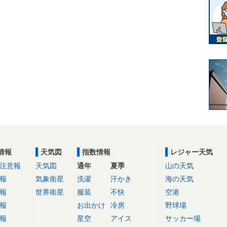
情報
天気図
指数情報
レジャー天気
注意報
天気図
通年
夏季
山の天気
報
気象衛星
洗濯
汗かき
海の天気
報
世界衛星
服装
不快
空港
報
お出かけ
冷房
野球場
報
星空
アイス
サッカー場