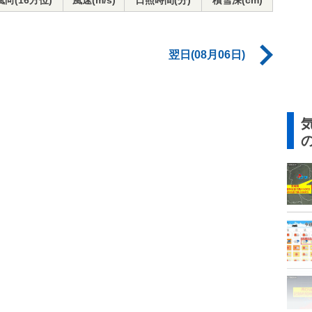
風向(16方位)
風速(m/s)
日照時間(分)
積雪深(cm)
翌日(08月06日)