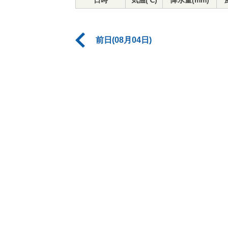
日時
気温(℃)
降水量(mm)
前日(08月04日)