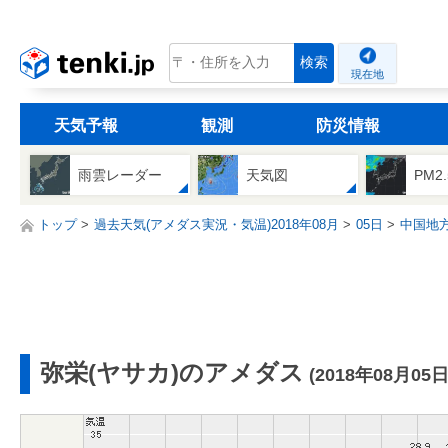
tenki.jp
検索
現在地
天気予報
観測
防災情報
雨雲レーダー
天気図
PM2
トップ
過去天気(アメダス実況・気温)2018年08月
05日
中国地
弥栄(ヤサカ)のアメダス
(2018年08月05日