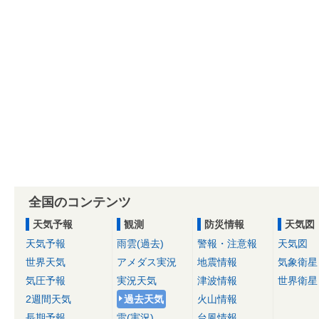
全国のコンテンツ
天気予報
観測
防災情報
天気図
天気予報
雨雲(過去)
警報・注意報
天気図
世界天気
アメダス実況
地震情報
気象衛星
気圧予報
実況天気
津波情報
世界衛星
2週間天気
過去天気
火山情報
長期予報
雷(実況)
台風情報