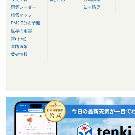
雨雲レーダー
知る防災
積雪マップ
PM2.5分布予測
世界の雨雲
雷(予報)
道路気象
黄砂情報