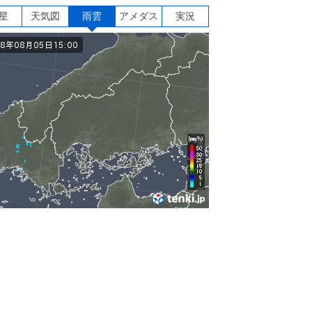
星
天気図
雨雲
アメダス
実況