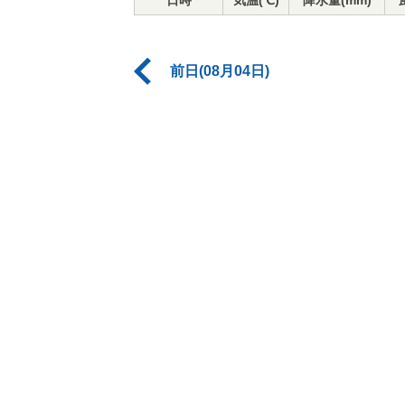
日時
気温(℃)
降水量(mm)
前日(08月04日)