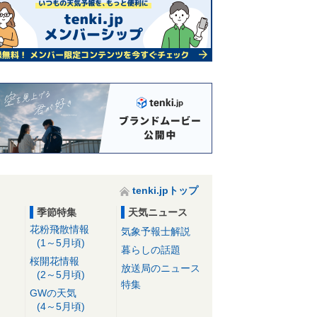
tenki.jpトップ
季節特集
天気ニュース
花粉飛散情報
気象予報士解説
(1～5月頃)
暮らしの話題
桜開花情報
放送局のニュース
(2～5月頃)
特集
GWの天気
(4～5月頃)