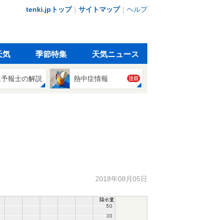
tenki.jpトップ
｜
サイトマップ
｜
ヘルプ
天気
季節特集
天気ニュース
象予報士の解説
熱中症情報
注目
2018年08月05日