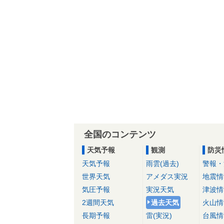
全国のコンテンツ
天気予報
観測
防災
天気予報
雨雲(過去)
警報・
世界天気
アメダス実況
地震情
気圧予報
実況天気
津波情
2週間天気
過去天気
火山情
長期予報
雷(実況)
台風情