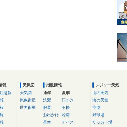
情報
天気図
指数情報
レジャー天気
注意報
天気図
通年
夏季
山の天気
報
気象衛星
洗濯
汗かき
海の天気
報
世界衛星
服装
不快
空港
報
お出かけ
冷房
野球場
報
星空
アイス
サッカー場