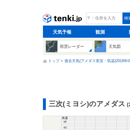
tenki.jp
検
天気予報
観測
雨雲レーダー
天気図
トップ
過去天気(アメダス実況・気温)2018年0
三次(ミヨシ)のアメダス