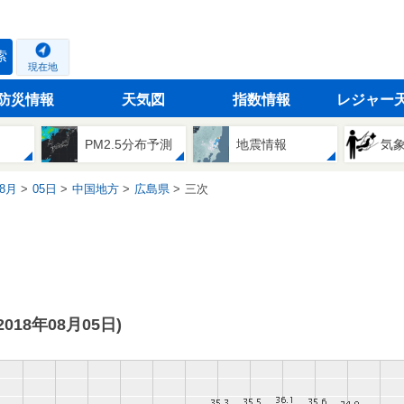
索
現在地
防災情報
天気図
指数情報
レジャー
PM2.5分布予測
地震情報
気
8月
05日
中国地方
広島県
三次
(2018年08月05日)