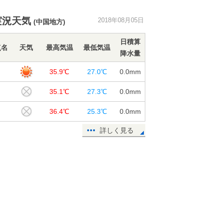
暦ではまもなく秋ですが、暑さは衰
実況天気
2018年08月05日
(中国地方)
え知らず
05日16:39
日積算
点名
天気
最高気温
最低気温
降水量
山形県で記録的短時間大雨情報
島
35.9℃
27.0℃
0.0
mm
05日14:16
35.1℃
27.3℃
0.0
mm
40度迫る暑さ 関東は徐々に台風の
高波
山
36.4℃
25.3℃
0.0
mm
05日09:06
詳しく見る
北海道は猛暑一転 記録的冷え込み
に
05日07:54
青森県で約90ミリ 記録的短時間大
雨
05日05:14