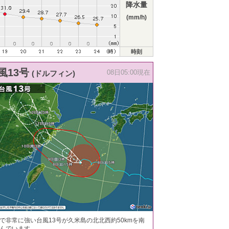
降水量
(mm/h)
時刻
風13号
(ドルフィン)
08日05:00現在
で非常に強い台風13号が久米島の北北西約50kmを南
んでいます