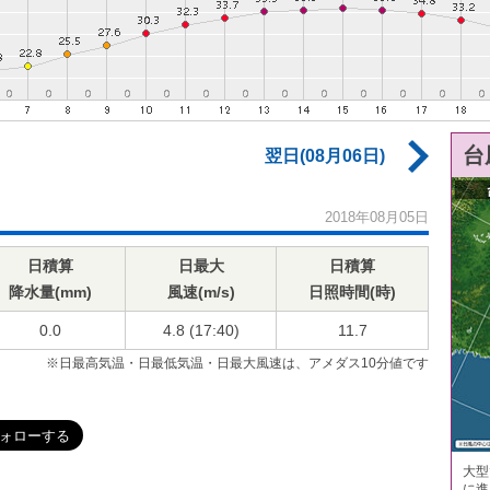
台
翌日(08月06日)
2018年08月05日
日積算
日最大
日積算
降水量(mm)
風速(m/s)
日照時間(時)
0.0
4.8 (17:40)
11.7
※日最高気温・日最低気温・日最大風速は、アメダス10分値です
大型
に進