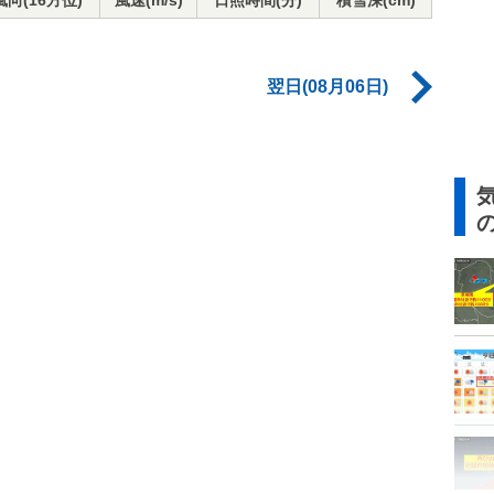
風向(16方位)
風速(m/s)
日照時間(分)
積雪深(cm)
翌日(08月06日)