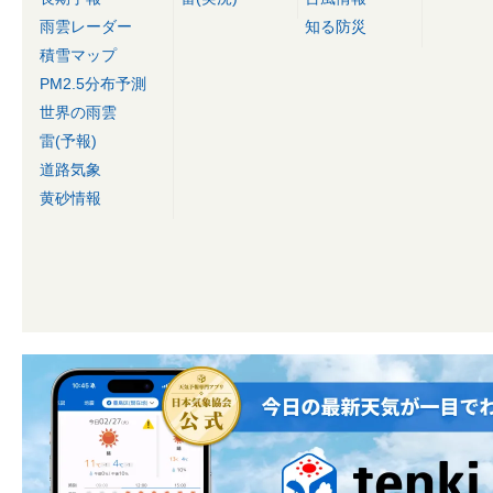
雨雲レーダー
知る防災
積雪マップ
PM2.5分布予測
世界の雨雲
雷(予報)
道路気象
黄砂情報