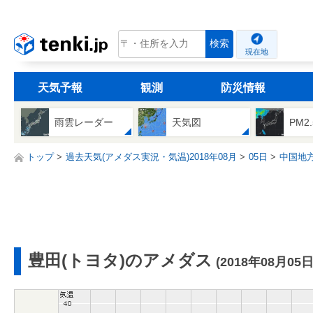
tenki.jp
検索
現在地
天気予報
観測
防災情報
雨雲レーダー
天気図
PM2
トップ
過去天気(アメダス実況・気温)2018年08月
05日
中国地
豊田(トヨタ)のアメダス
(2018年08月05日