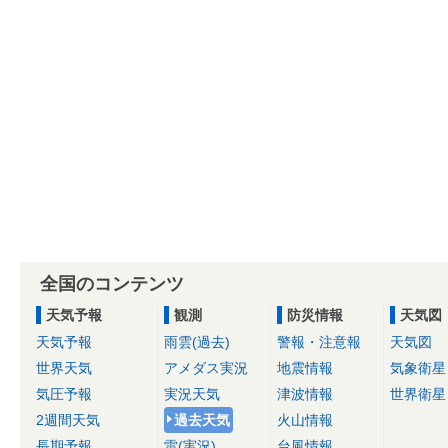
全国のコンテンツ
天気予報
観測
防災情報
天気図
天気予報
雨雲(過去)
警報・注意報
天気図
世界天気
アメダス実況
地震情報
気象衛星
気圧予報
実況天気
津波情報
世界衛星
2週間天気
過去天気
火山情報
長期予報
雷(実況)
台風情報