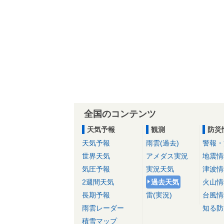
全国のコンテンツ
天気予報
観測
防災
天気予報
雨雲(過去)
警報・
世界天気
アメダス実況
地震情
気圧予報
実況天気
津波情
2週間天気
過去天気
火山情
長期予報
雷(実況)
台風情
雨雲レーダー
知る防
積雪マップ