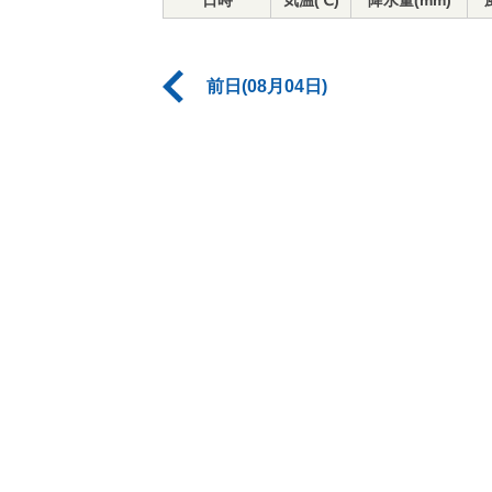
日時
気温(℃)
降水量(mm)
前日(08月04日)