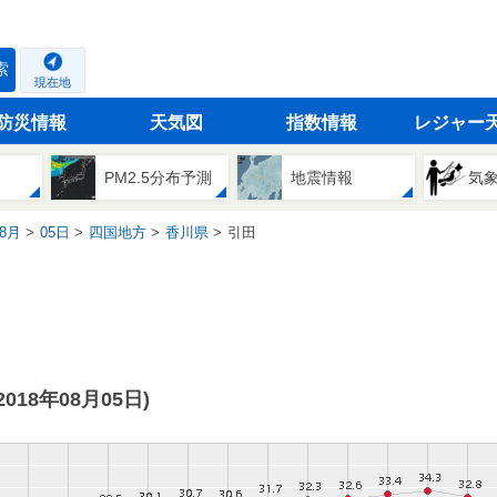
索
現在地
防災情報
天気図
指数情報
レジャー
PM2.5分布予測
地震情報
気
8月
05日
四国地方
香川県
引田
(2018年08月05日)