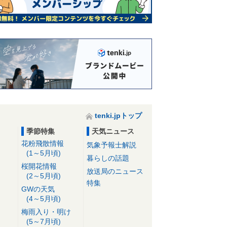
tenki.jpトップ
季節特集
天気ニュース
花粉飛散情報
気象予報士解説
(1～5月頃)
暮らしの話題
桜開花情報
放送局のニュース
(2～5月頃)
特集
GWの天気
(4～5月頃)
梅雨入り・明け
(5～7月頃)