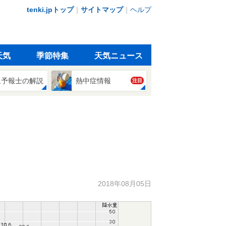
tenki.jpトップ
｜
サイトマップ
｜
ヘルプ
天気
季節特集
天気ニュース
象予報士の解説
熱中症情報
注目
2018年08月05日