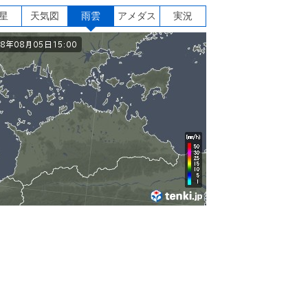
星
天気図
雨雲
アメダス
実況