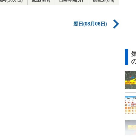
風向(16方位)
風速(m/s)
日照時間(分)
積雪深(cm)
翌日(08月06日)