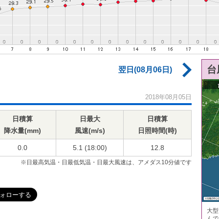
台
翌日(08月06日)
2018年08月05日
日積算
日最大
日積算
降水量(mm)
風速(m/s)
日照時間(時)
0.0
5.1 (18:00)
12.8
※日最高気温・日最低気温・日最大風速は、アメダス10分値です
大型
んで