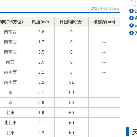
2018年08月05日
風向(16方位)
風速(m/s)
日照時間(分)
積雪深(cm)
南南西
2.6
0
---
南南西
1.7
0
---
南南西
3.5
0
---
南西
2.9
0
---
南南西
2.1
0
---
南南西
3.2
31
---
南
5.1
60
---
東
0.8
60
---
北東
1.9
60
---
北北東
2.1
60
---
北東
2.2
60
---