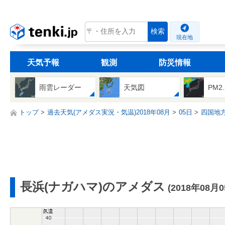
tenki.jp
検索
現在地
天気予報
観測
防災情報
雨雲レーダー
天気図
PM2
トップ
過去天気(アメダス実況・気温)2018年08月
05日
四国地
長浜(ナガハマ)のアメダス
(2018年08月0