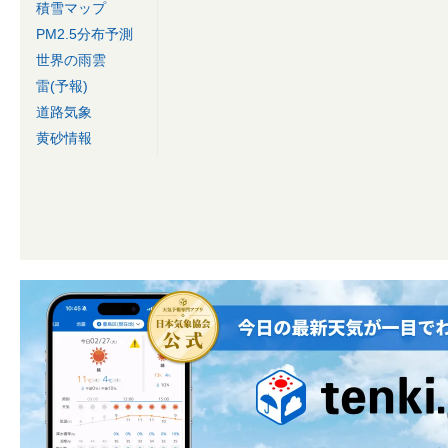
積雪マップ
PM2.5分布予測
世界の雨雲
雷(予報)
道路気象
黄砂情報