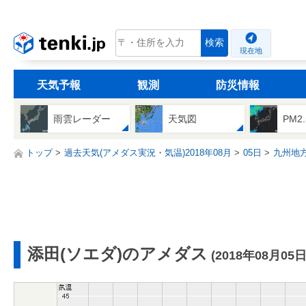
tenki.jp
検索
現在地
天気予報
観測
防災情報
雨雲レーダー
天気図
PM2
トップ
過去天気(アメダス実況・気温)2018年08月
05日
九州地
添田(ソエダ)のアメダス
(2018年08月05日