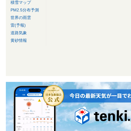
積雪マップ
PM2.5分布予測
世界の雨雲
雷(予報)
道路気象
黄砂情報