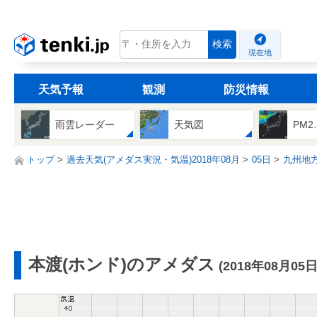
tenki.jp
検索
現在地
天気予報
観測
防災情報
雨雲レーダー
天気図
PM2
トップ
過去天気(アメダス実況・気温)2018年08月
05日
九州地
本渡(ホンド)のアメダス
(2018年08月05日