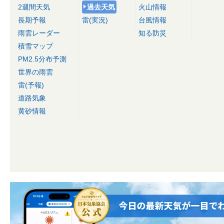
2週間天気
過去天気
火山情報
長期予報
雷(実況)
台風情報
雨雲レーダー
知る防災
積雪マップ
PM2.5分布予測
世界の雨雲
雷(予報)
道路気象
黄砂情報