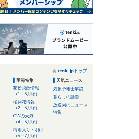
tenki.jpトップ
季節特集
天気ニュース
花粉飛散情報
気象予報士解説
(1～5月頃)
暮らしの話題
桜開花情報
放送局のニュース
(2～5月頃)
特集
GWの天気
(4～5月頃)
梅雨入り・明け
(5～7月頃)