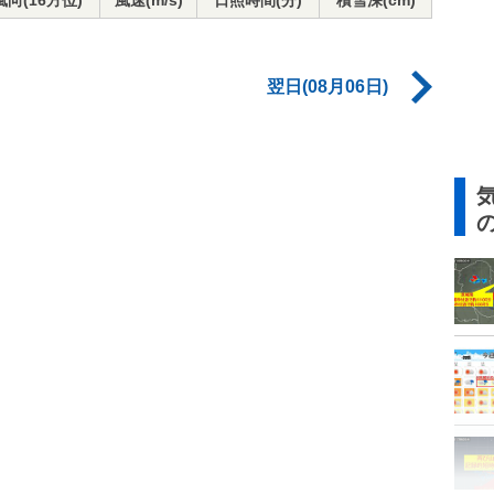
風向(16方位)
風速(m/s)
日照時間(分)
積雪深(cm)
翌日(08月06日)