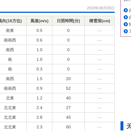
2018年08月05日
風向(16方位)
風速(m/s)
日照時間(分)
積雪深(cm)
南東
0.5
0
---
南南西
0.6
0
---
南西
1.0
0
---
南
1.0
0
---
南
0.3
0
---
南西
1.5
20
---
南南西
0.9
52
---
北東
1.2
40
---
北北東
2.4
27
---
北北東
2.8
45
---
北北東
2.3
60
---