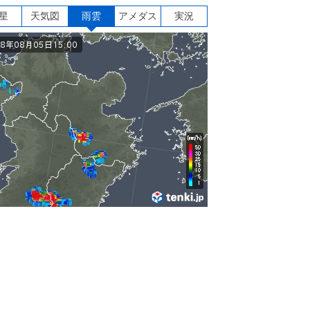
星
天気図
雨雲
アメダス
実況