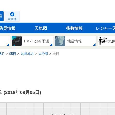
索
現在地
防災情報
天気図
指数情報
レジャー
PM2.5分布予測
地震情報
気
8月
05日
九州地方
大分県
犬飼
ス
(2018年08月05日)