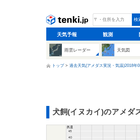
tenki.jp
検
天気予報
観測
雨雲レーダー
天気図
トップ
過去天気(アメダス実況・気温)2018年0
犬飼(イヌカイ)のアメダ