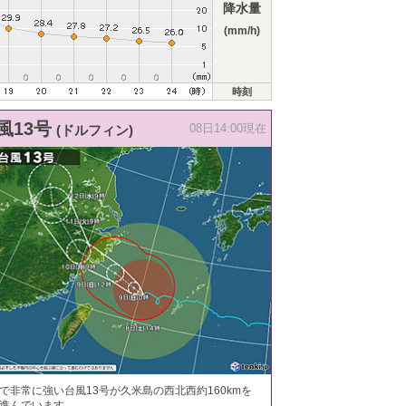
降水量
(mm/h)
時刻
風13号
(ドルフィン)
08日14:00現在
で非常に強い台風13号が久米島の西北西約160kmを
進んでいます