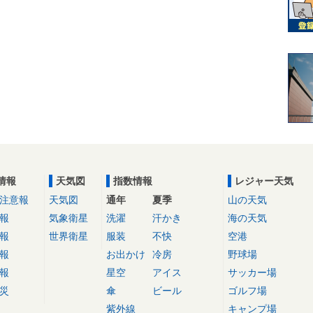
情報
天気図
指数情報
レジャー天気
注意報
天気図
通年
夏季
山の天気
報
気象衛星
洗濯
汗かき
海の天気
報
世界衛星
服装
不快
空港
報
お出かけ
冷房
野球場
報
星空
アイス
サッカー場
災
傘
ビール
ゴルフ場
紫外線
キャンプ場