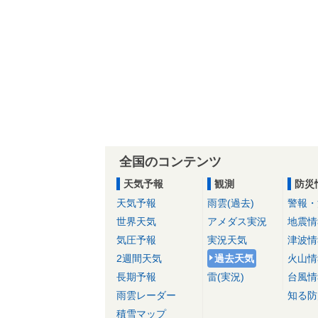
全国のコンテンツ
天気予報
観測
防災
天気予報
雨雲(過去)
警報・
世界天気
アメダス実況
地震情
気圧予報
実況天気
津波情
2週間天気
過去天気
火山情
長期予報
雷(実況)
台風情
雨雲レーダー
知る防
積雪マップ