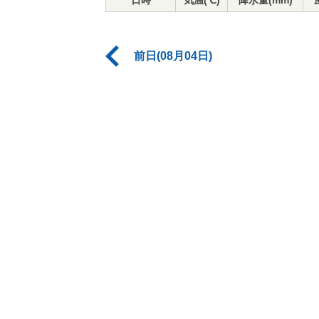
日時
気温(℃)
降水量(mm)
前日(08月04日)