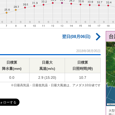
台
翌日(08月06日)
2018年08月05日
日積算
日最大
日積算
降水量(mm)
風速(m/s)
日照時間(時)
0.0
2.9 (15:20)
10.7
※日最高気温・日最低気温・日最大風速は、アメダス10分値です
大型
西に