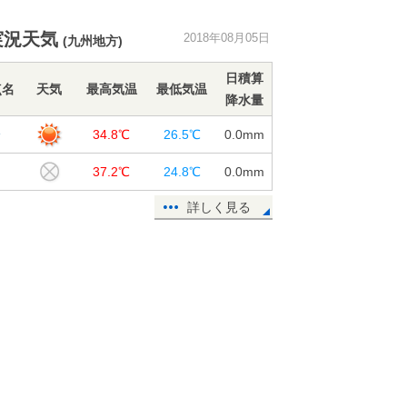
暦ではまもなく秋ですが、暑さは衰
実況天気
2018年08月05日
(九州地方)
え知らず
05日16:39
日積算
点名
天気
最高気温
最低気温
降水量
山形県で記録的短時間大雨情報
分
34.8℃
26.5℃
0.0
mm
05日14:16
田
37.2℃
24.8℃
0.0
mm
40度迫る暑さ 関東は徐々に台風の
高波
詳しく見る
05日09:06
北海道は猛暑一転 記録的冷え込み
に
05日07:54
青森県で約90ミリ 記録的短時間大
雨
05日05:14