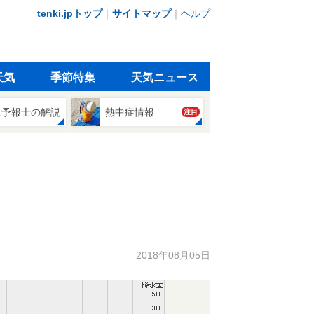
tenki.jpトップ
｜
サイトマップ
｜
ヘルプ
天気
季節特集
天気ニュース
象予報士の解説
熱中症情報
注目
2018年08月05日