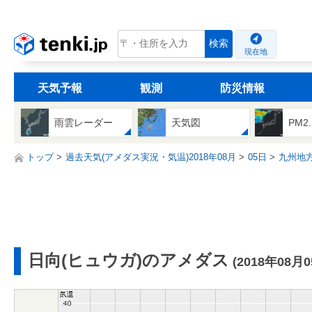
tenki.jp
検索
現在地
天気予報
観測
防災情報
雨雲レーダー
天気図
PM2
トップ
過去天気(アメダス実況・気温)2018年08月
05日
九州地
日向(ヒュウガ)のアメダス
(2018年08月0