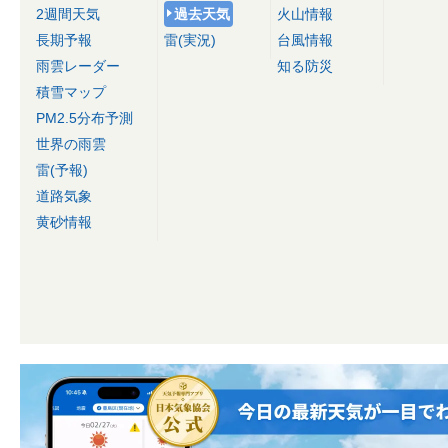
2週間天気
過去天気
火山情報
長期予報
雷(実況)
台風情報
雨雲レーダー
知る防災
積雪マップ
PM2.5分布予測
世界の雨雲
雷(予報)
道路気象
黄砂情報