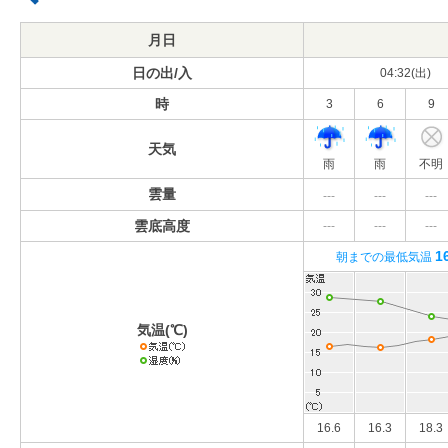
月日
日の出/入
04:32(出)
時
3
6
9
天気
雨
雨
不明
雲量
---
---
---
雲底高度
---
---
---
1
朝までの最低気温
気温(℃)
16.6
16.3
18.3