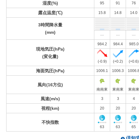
湿度(%)
95
91
76
露点温度(℃)
15.8
14.8
14.0
3時間降水量
(mm)
---
---
---
984.2
984.4
985.0
現地気圧(hPa)
(変化量)
(-0.9)
(+0.2)
(+0.6)
海面気圧(hPa)
1006.1
1006.3
1006.
風向(16方位)
南南東
東南東
東南
風速(m/s)
3
3
4
視程(km)
20
20
20
不快指数
63
63
65
倶知安