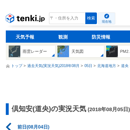
tenki.jp
検索
現在地
天気予報
観測
防災情報
雨雲レーダー
天気図
PM2
トップ
過去天気(実況天気)2018年08月
05日
北海道地方
道央
倶知安(道央)の実況天気
(2018年08月05日)
前日(08月04日)