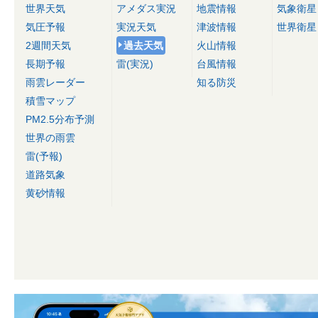
世界天気
アメダス実況
地震情報
気象衛星
気圧予報
実況天気
津波情報
世界衛星
2週間天気
過去天気
火山情報
長期予報
雷(実況)
台風情報
雨雲レーダー
知る防災
積雪マップ
PM2.5分布予測
世界の雨雲
雷(予報)
道路気象
黄砂情報