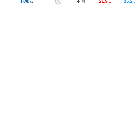
倶知安
不明
21.9℃
16.2