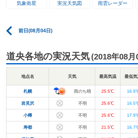
気象衛星
実況天気図
雨雲レーダー
前日(08月04日)
道央各地の実況天気
(2018年08月
地点名
天気
最高気温
最低気
札幌
雨のち晴
25.5℃
16.9
岩見沢
不明
25.6℃
16.5
小樽
不明
25.6℃
17.9
寿都
不明
21.5℃
16.7