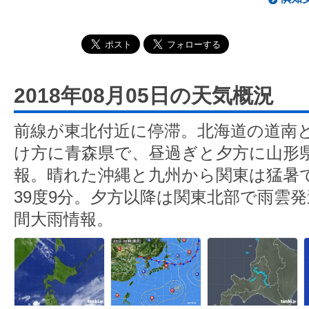
2018年08月05日の天気概況
前線が東北付近に停滞。北海道の道南
け方に青森県で、昼過ぎと夕方に山形
報。晴れた沖縄と九州から関東は猛暑
39度9分。夕方以降は関東北部で雨雲
間大雨情報。