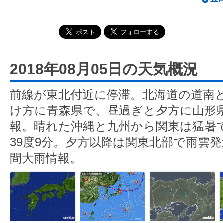
2018年08月05日の天気概況
前線が東北付近に停滞。北海道の道南
け方に青森県で、昼過ぎと夕方に山形
報。晴れた沖縄と九州から関東は猛暑
39度9分。夕方以降は関東北部で雨雲
間大雨情報。