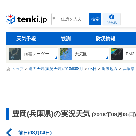
tenki.jp
検索
現在地
天気予報
観測
防災情報
雨雲レーダー
天気図
PM2
トップ
過去天気(実況天気)2018年08月
05日
近畿地方
兵庫県
豊岡(兵庫県)の実況天気
(2018年08月05日)
前日(08月04日)