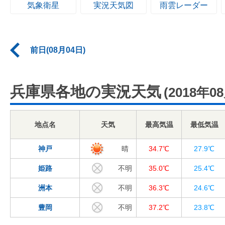
気象衛星
実況天気図
雨雲レーダー
前日(08月04日)
兵庫県各地の実況天気
(2018年0
地点名
天気
最高気温
最低気温
神戸
晴
34.7℃
27.9℃
姫路
不明
35.0℃
25.4℃
洲本
不明
36.3℃
24.6℃
豊岡
不明
37.2℃
23.8℃