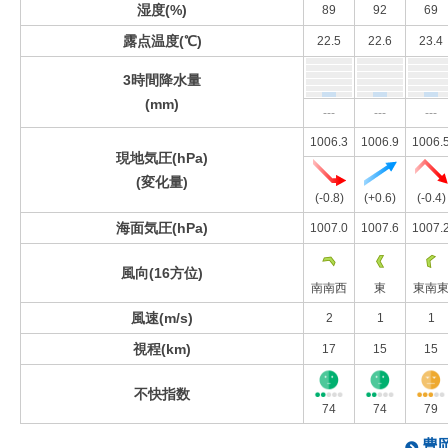
湿度(%)
89
92
69
露点温度(℃)
22.5
22.6
23.4
3時間降水量
(mm)
---
---
---
1006.3
1006.9
1006.
現地気圧(hPa)
(変化量)
(-0.8)
(+0.6)
(-0.4)
海面気圧(hPa)
1007.0
1007.6
1007.
風向(16方位)
南南西
東
東南
風速(m/s)
2
1
1
視程(km)
17
15
15
不快指数
74
74
79
豊岡