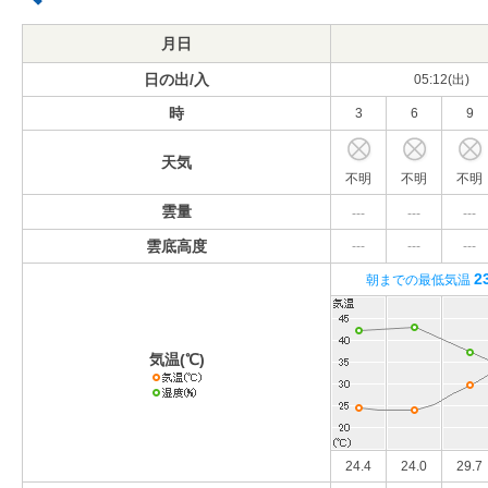
月日
日の出/入
05:12(出)
時
3
6
9
天気
不明
不明
不明
雲量
---
---
---
雲底高度
---
---
---
2
朝までの最低気温
気温(℃)
24.4
24.0
29.7