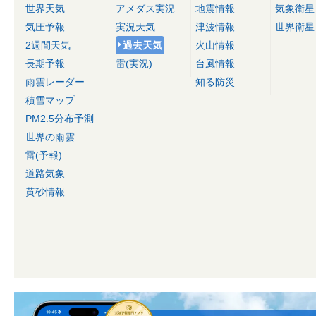
世界天気
アメダス実況
地震情報
気象衛星
気圧予報
実況天気
津波情報
世界衛星
2週間天気
過去天気
火山情報
長期予報
雷(実況)
台風情報
雨雲レーダー
知る防災
積雪マップ
PM2.5分布予測
世界の雨雲
雷(予報)
道路気象
黄砂情報