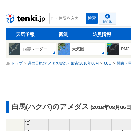
tenki.jp
検索
現在地
天気予報
観測
防災情報
雨雲レーダー
天気図
PM2
トップ
過去天気(アメダス実況・気温)2018年08月
06日
関東・
白馬(ハクバ)のアメダス
(2018年08月06日