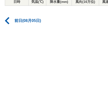
日時
気温(℃)
降水量(mm)
風向(16方位)
風速
前日(08月05日)