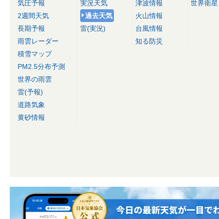
気圧予報
実況天気
津波情報
世界衛星
2週間天気
過去天気
火山情報
長期予報
雷(実況)
台風情報
雨雲レーダー
知る防災
積雪マップ
PM2.5分布予測
世界の雨雲
雷(予報)
道路気象
黄砂情報