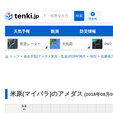
tenki.jp
検索
現在地
天気予報
観測
防災情報
雨雲レーダー
天気図
PM2
トップ
過去天気(アメダス実況・気温)2018年08月
06日
近畿地
米原(マイバラ)のアメダス
(2018年08月0