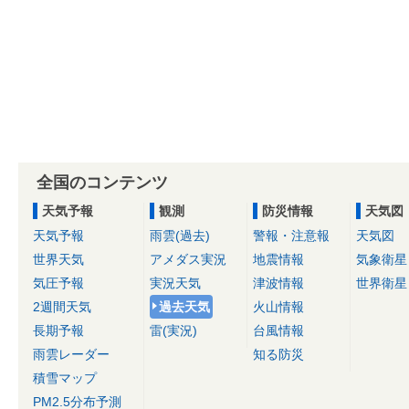
全国のコンテンツ
天気予報
観測
防災情報
天気図
天気予報
雨雲(過去)
警報・注意報
天気図
世界天気
アメダス実況
地震情報
気象衛星
気圧予報
実況天気
津波情報
世界衛星
2週間天気
過去天気
火山情報
長期予報
雷(実況)
台風情報
雨雲レーダー
知る防災
積雪マップ
PM2.5分布予測