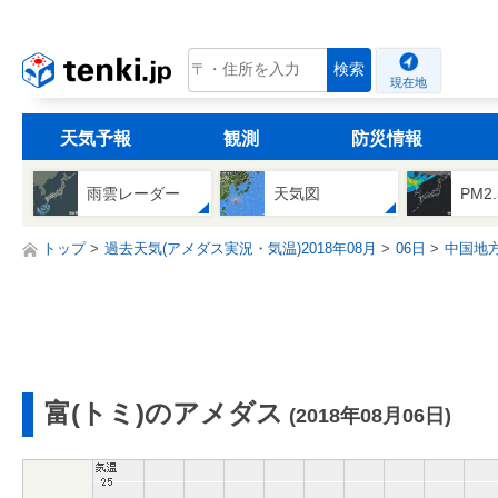
tenki.jp
検索
現在地
天気予報
観測
防災情報
雨雲レーダー
天気図
PM2
トップ
過去天気(アメダス実況・気温)2018年08月
06日
中国地
富(トミ)のアメダス
(2018年08月06日)