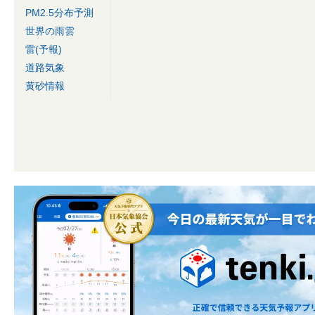
PM2.5分布予測
世界の雨雲
雷(予報)
道路気象
黄砂情報