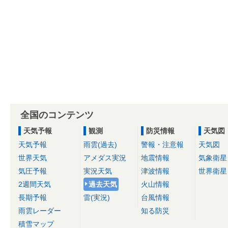
全国のコンテンツ
天気予報
観測
防災情報
天気図
天気予報
雨雲(過去)
警報・注意報
天気図
世界天気
アメダス実況
地震情報
気象衛星
気圧予報
実況天気
津波情報
世界衛星
2週間天気
過去天気
火山情報
長期予報
雷(実況)
台風情報
雨雲レーダー
知る防災
積雪マップ