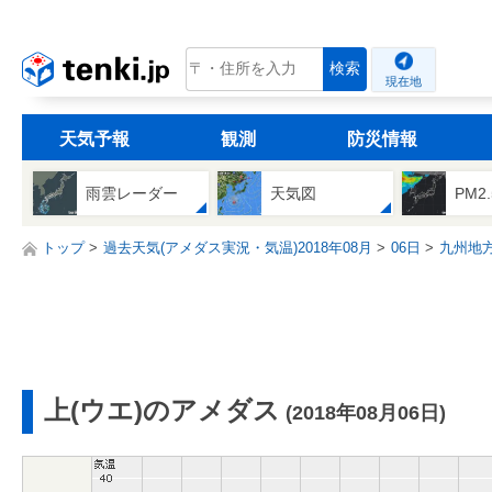
tenki.jp
検索
現在地
天気予報
観測
防災情報
雨雲レーダー
天気図
PM2
トップ
過去天気(アメダス実況・気温)2018年08月
06日
九州地
上(ウエ)のアメダス
(2018年08月06日)