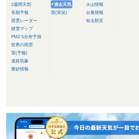
2週間天気
過去天気
火山情報
長期予報
雷(実況)
台風情報
雨雲レーダー
知る防災
積雪マップ
PM2.5分布予測
世界の雨雲
雷(予報)
道路気象
黄砂情報