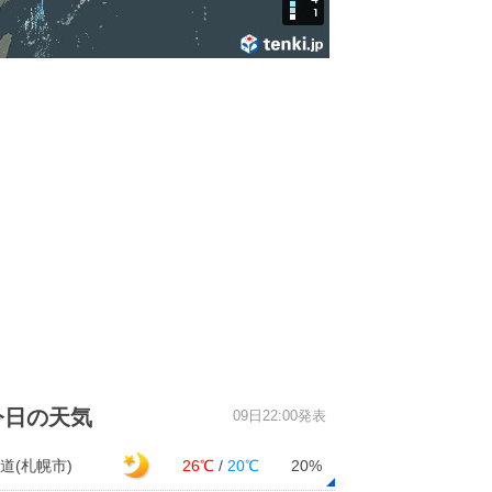
今日の天気
09日22:00発表
道(札幌市)
26℃
/
20℃
20%