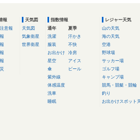
情報
天気図
指数情報
レジャー天気
注意報
天気図
通年
夏季
山の天気
報
気象衛星
洗濯
汗かき
海の天気
報
世界衛星
服装
不快
空港
報
お出かけ
冷房
野球場
報
星空
アイス
サッカー場
災
傘
ビール
ゴルフ場
紫外線
キャンプ場
体感温度
競馬・競艇・競輪
洗車
釣り
睡眠
お出かけスポット