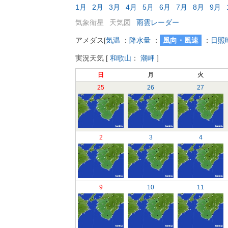
1月
2月
3月
4月
5月
6月
7月
8月
9月
気象衛星
天気図
雨雲レーダー
アメダス
[
気温
：
降水量
：
風向・風速
：
日照
実況天気
[
和歌山
：
潮岬
]
日
月
火
25
26
27
2
3
4
9
10
11