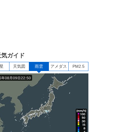
天気ガイド
星
天気図
雨雲
アメダス
PM2.5