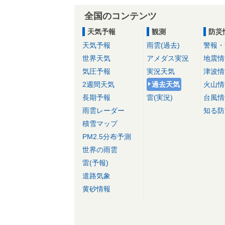
全国のコンテンツ
天気予報
観測
防災
天気予報
雨雲(過去)
警報・
世界天気
アメダス実況
地震情
気圧予報
実況天気
津波情
2週間天気
過去天気
火山情
長期予報
雷(実況)
台風情
雨雲レーダー
知る防
積雪マップ
PM2.5分布予測
世界の雨雲
雷(予報)
道路気象
黄砂情報