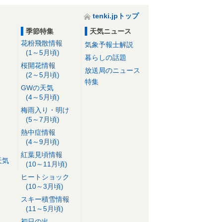
tenki.jpトップ
季節特集
天気ニュース
花粉飛散情報
気象予報士解説
(1～5月頃)
暮らしの話題
桜開花情報
放送局のニュース
(2～5月頃)
特集
GWの天気
(4～5月頃)
梅雨入り・明け
(5～7月頃)
熱中症情報
(4～9月頃)
紅葉見頃情報
天気
(10～11月頃)
ヒートショック
(10～3月頃)
スキー積雪情報
(11～5月頃)
初日の出