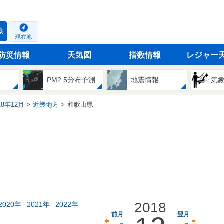
索
現在地
防災情報
天気図
指数情報
レジャー
PM2.5分布予測
地震情報
気
18年12月
近畿地方
和歌山県
2018
2020年
2021年
2022年
前月
翌月