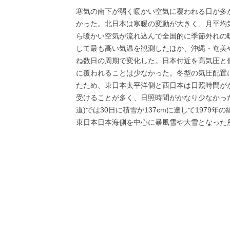
寒気の南下が弱く暖かい空気に覆われる日が多
かった。北日本は寒暖の変動が大きく、月平均
ら暖かい空気が流れ込んで全国的に季節外れの暖
して最も高い気温を観測したほか、沖縄・奄美
ね数日の周期で変化した。日本付近を高気圧と
に覆われることは少なかった。冬型の気圧配置
たため、東日本太平洋側と西日本は日照時間が
受けることが多く、日照時間がかなり少なかっ
道)では30日に積雪が137cmに達して1979
東日本日本海側を中心に暴風雪や大雪となった