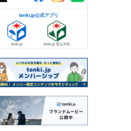
tenki.jp公式アプリ
tenki.jp
tenki.jp 登山天気