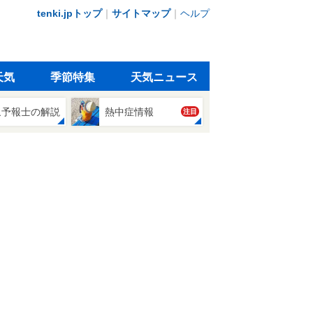
tenki.jpトップ
｜
サイトマップ
｜
ヘルプ
天気
季節特集
天気ニュース
象予報士の解説
熱中症情報
注目