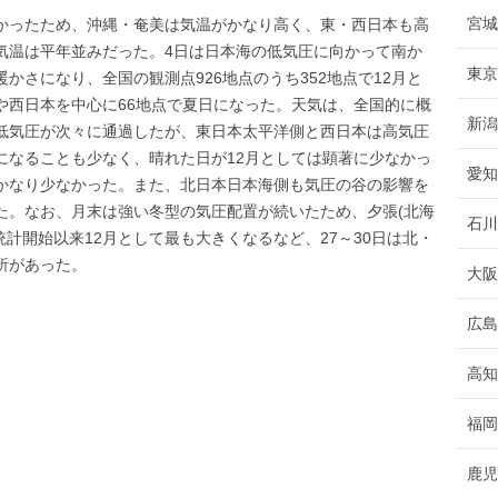
宮城
かったため、沖縄・奄美は気温がかなり高く、東・西日本も高
気温は平年並みだった。4日は日本海の低気圧に向かって南か
東京
かさになり、全国の観測点926地点のうち352地点で12月と
や西日本を中心に66地点で夏日になった。天気は、全国的に概
新潟
低気圧が次々に通過したが、東日本太平洋側と西日本は高気圧
になることも少なく、晴れた日が12月としては顕著に少なかっ
愛知
かなり少なかった。また、北日本日本海側も気圧の谷の影響を
た。なお、月末は強い冬型の気圧配置が続いたため、夕張(北海
石川
年の統計開始以来12月として最も大きくなるなど、27～30日は北・
所があった。
大阪
広島
高知
福岡
鹿児