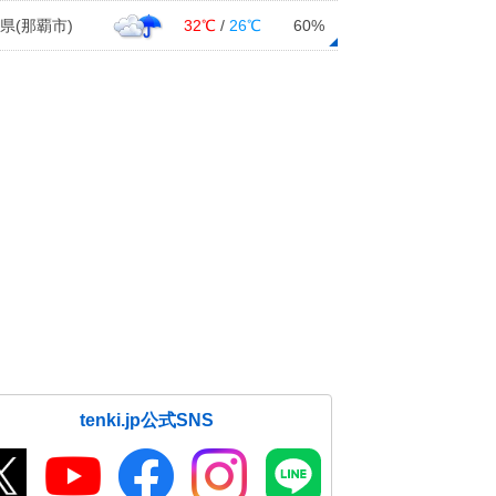
県(那覇市)
32℃
/
26℃
60%
tenki.jp公式SNS