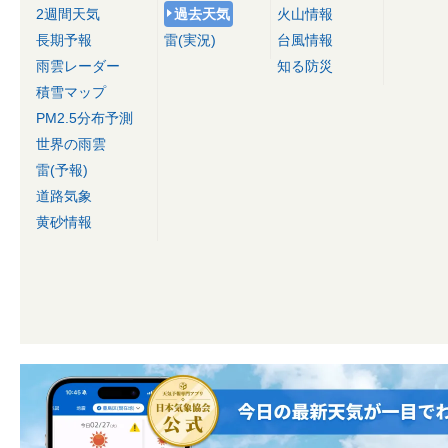
2週間天気
過去天気
火山情報
長期予報
雷(実況)
台風情報
雨雲レーダー
知る防災
積雪マップ
PM2.5分布予測
世界の雨雲
雷(予報)
道路気象
黄砂情報