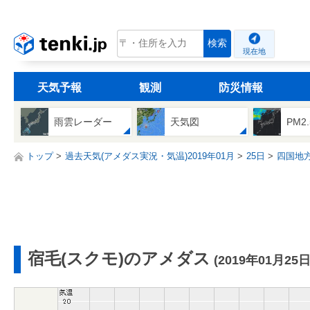
tenki.jp
検索
現在地
天気予報
観測
防災情報
雨雲レーダー
天気図
PM2
トップ
過去天気(アメダス実況・気温)2019年01月
25日
四国地
宿毛(スクモ)のアメダス
(2019年01月25日