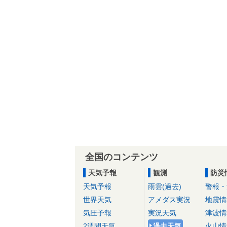
全国のコンテンツ
天気予報
観測
防災
天気予報
雨雲(過去)
警報・
世界天気
アメダス実況
地震情
気圧予報
実況天気
津波情
2週間天気
過去天気
火山情