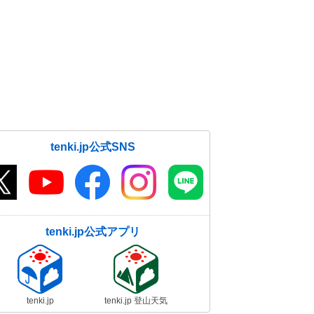
も雪予報
25日08:04
25日 夜は関東以西の平地も所々で
雪に
25日07:16
沖縄県でも寒い朝 今季初 最低気
温9度台
25日07:04
tenki.jp公式SNS
26～27日 東・西日本 平野部でも
積雪
25日06:05
tenki.jp公式アプリ
25日関東 夜は平地でも雪か
25日04:52
tenki.jp
tenki.jp 登山天気