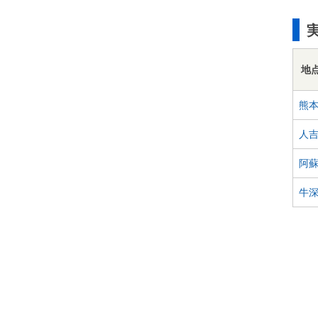
地
熊
人
阿
牛