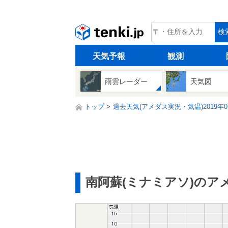
tenki.jp
検
天気予報
観測
雨雲レーダー
天気図
トップ
過去天気(アメダス実況・気温)2019年0
南阿蘇(ミナミアソ)のア