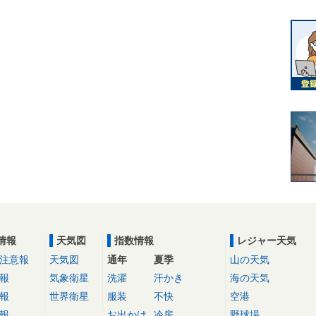
情報
天気図
指数情報
レジャー天気
注意報
天気図
通年
夏季
山の天気
報
気象衛星
洗濯
汗かき
海の天気
報
世界衛星
服装
不快
空港
報
お出かけ
冷房
野球場