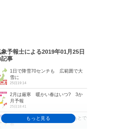
気象予報士による2019年01月25日
の記事
1日で降雪70センチも 広範囲で大
雪に
25日19:14
2月は厳寒 暖かい春はいつ? 3か
月予報
25日18:41
北海道の3か月 大雪・吹雪のあとで
春
25日17:52