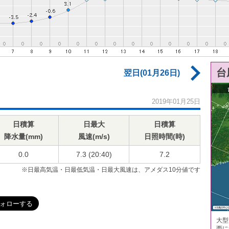
台
翌日(01月26日)
2019年01月25日
日積算
日最大
日積算
降水量(mm)
風速(m/s)
日照時間(時)
0.0
7.3 (20:40)
7.2
※日最高気温・日最低気温・日最大風速は、アメダス10分値です
大型
西に