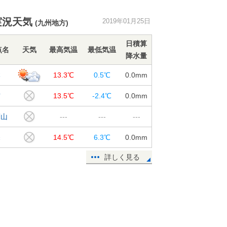
関東にも今季一番の寒気 平野部で
実況天気
2019年01月25日
(九州地方)
積雪も
25日16:10
日積算
点名
天気
最高気温
最低気温
降水量
発達する低気圧 雪や凍結に注意
東北
本
13.3℃
0.5℃
0.0
mm
25日12:35
吉
13.5℃
-2.4℃
0.0
mm
週間 土曜は西と東で 火曜は北
で 大雪に
蘇山
---
---
---
25日11:56
深
14.5℃
6.3℃
0.0
mm
カラカラ関東 過去30日間 降水0
ミリも
詳しく見る
25日10:04
暑すぎる オーストラリア 最高気
温46度
25日09:04
関東の週間 平野部で積雪も 東京