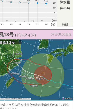
降水量
(mm/h)
時刻
風13号
(ドルフィン)
07日08:00現在
で強い台風13号が沖永良部島の東南東約50kmを西北
進んでいます