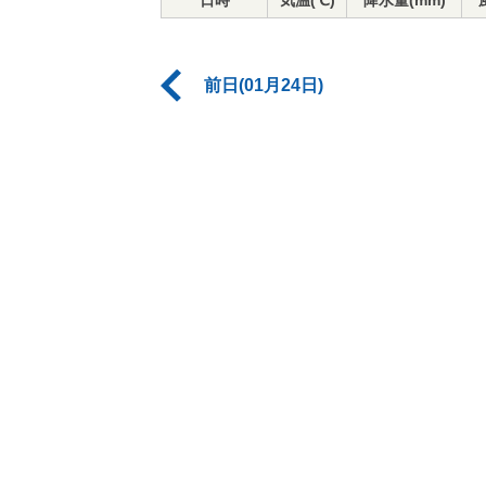
日時
気温(℃)
降水量(mm)
前日(01月24日)