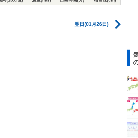
風向(16方位)
風速(m/s)
日照時間(分)
積雪深(cm)
翌日(01月26日)