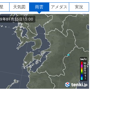
星
天気図
雨雲
アメダス
実況