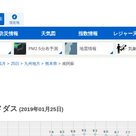
索
現在地
防災情報
天気図
指数情報
レジャー
PM2.5分布予測
地震情報
気
1月
25日
九州地方
熊本県
南阿蘇
メダス
(2019年01月25日)