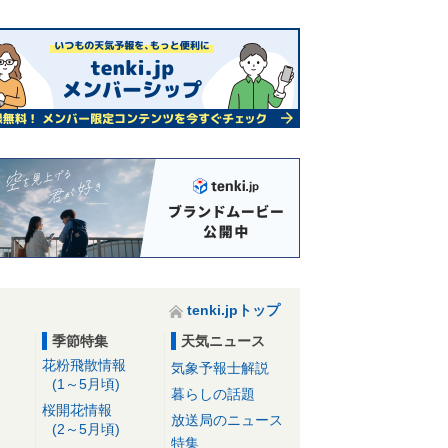
tenki.jpトップ
季節特集
天気ニュース
花粉飛散情報
気象予報士解説
(1～5月頃)
暮らしの話題
桜開花情報
放送局のニュース
(2～5月頃)
特集