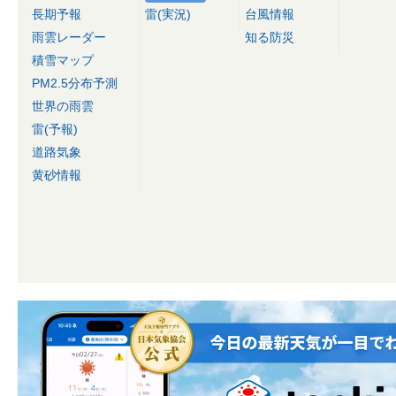
長期予報
雷(実況)
台風情報
雨雲レーダー
知る防災
積雪マップ
PM2.5分布予測
世界の雨雲
雷(予報)
道路気象
黄砂情報