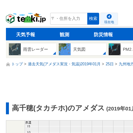
tenki.jp
検索
現在地
天気予報
観測
防災情報
雨雲レーダー
天気図
PM2
トップ
過去天気(アメダス実況・気温)2019年01月
25日
九州地
高千穂(タカチホ)のアメダス
(2019年01