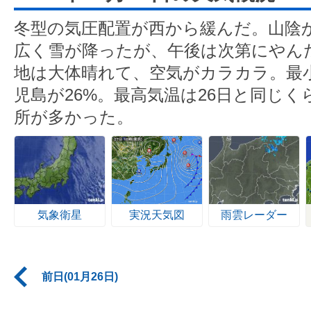
冬型の気圧配置が西から緩んだ。山陰
広く雪が降ったが、午後は次第にやん
地は大体晴れて、空気がカラカラ。最小
児島が26%。最高気温は26日と同じ
所が多かった。
気象衛星
実況天気図
雨雲レーダー
前日(01月26日)