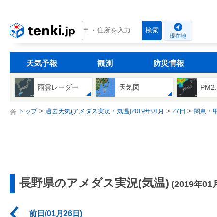
tenki.jp
検索
現在地
天気予報
観測
防災情報
雨雲レーダー
天気図
PM2
トップ
過去天気(アメダス実況・気温)2019年01月
27日
関東・
長野県のアメダス実況(気温)
(2019年01
前日(01月26日)