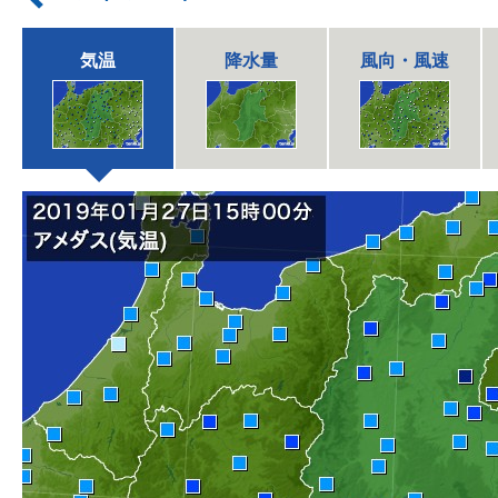
気温
降水量
風向・風速