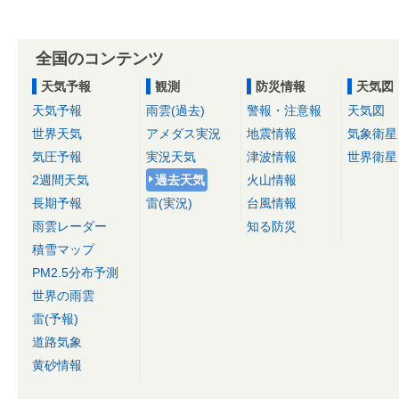
全国のコンテンツ
天気予報
観測
防災情報
天気図
天気予報
雨雲(過去)
警報・注意報
天気図
世界天気
アメダス実況
地震情報
気象衛星
気圧予報
実況天気
津波情報
世界衛星
2週間天気
過去天気
火山情報
長期予報
雷(実況)
台風情報
雨雲レーダー
知る防災
積雪マップ
PM2.5分布予測
世界の雨雲
雷(予報)
道路気象
黄砂情報