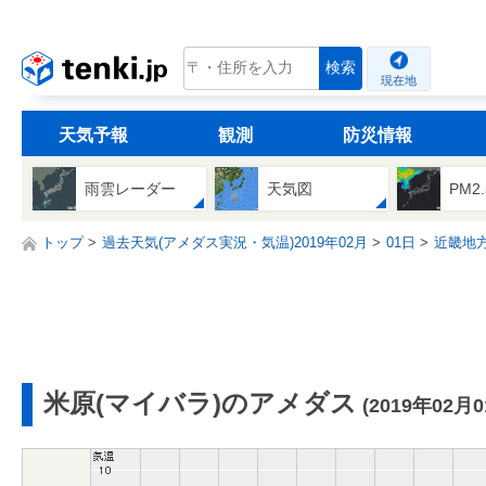
tenki.jp
検索
現在地
天気予報
観測
防災情報
雨雲レーダー
天気図
PM2
トップ
過去天気(アメダス実況・気温)2019年02月
01日
近畿地
米原(マイバラ)のアメダス
(2019年02月0