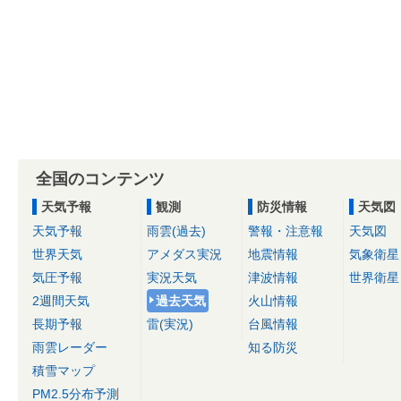
全国のコンテンツ
天気予報
観測
防災情報
天気図
天気予報
雨雲(過去)
警報・注意報
天気図
世界天気
アメダス実況
地震情報
気象衛星
気圧予報
実況天気
津波情報
世界衛星
2週間天気
過去天気
火山情報
長期予報
雷(実況)
台風情報
雨雲レーダー
知る防災
積雪マップ
PM2.5分布予測