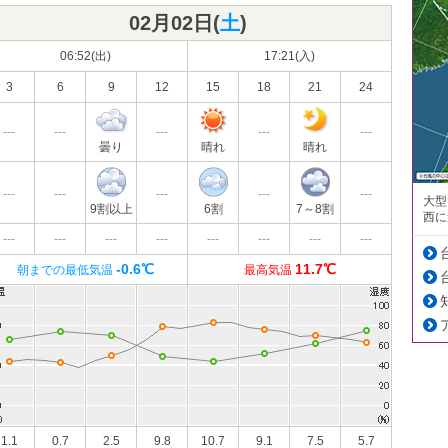
02月02日(
土
)
06:52(出)
17:21(入)
3
6
9
12
15
18
21
24
---
---
---
---
---
曇り
晴れ
晴れ
---
---
---
---
---
大型
9割以上
6割
7～8割
西に
---
---
---
---
---
---
---
---
-0.6℃
11.7℃
朝までの最低気温
最高気温
1.1
0.7
2.5
9.8
10.7
9.1
7.5
5.7