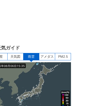
天気ガイド
星
天気図
雨雲
アメダス
PM2.5