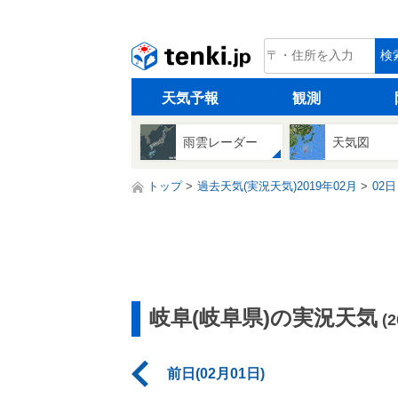
tenki.jp
検
天気予報
観測
雨雲レーダー
天気図
トップ
過去天気(実況天気)2019年02月
02日
岐阜(岐阜県)の実況天気
(
前日(02月01日)