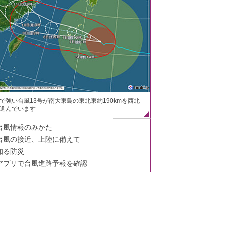
で強い台風13号が南大東島の東北東約190kmを西北
進んでいます
台風情報のみかた
台風の接近、上陸に備えて
知る防災
アプリで台風進路予報を確認