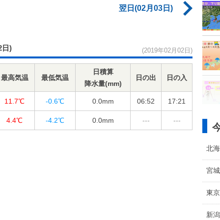
翌日(02月03日)
2日)
(2019年02月02日)
日積算
最高気温
最低気温
日の出
日の入
降水量(mm)
11.7℃
-0.6℃
0.0
mm
06:52
17:21
4.4℃
-4.2℃
0.0
mm
---
---
北海
宮城
東京
新潟