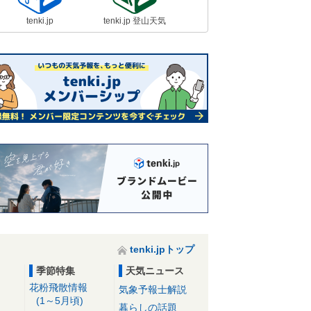
tenki.jp
tenki.jp 登山天気
tenki.jpトップ
季節特集
天気ニュース
花粉飛散情報
気象予報士解説
(1～5月頃)
暮らしの話題