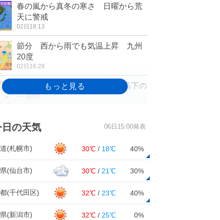
春の嵐から真冬の寒さ 日曜から荒
天に警戒
02日18:13
節分 西から雨でも気温上昇 九州
20度
02日16:28
東京都心で4月並みも 気温乱高下の
一週間
02日14:02
東京都心 朝は冬、昼は春の陽気
今日の天気
06日15:00発表
寒暖差大
02日12:24
道(札幌市)
30℃
/
18℃
40%
立春早々に「春一番」か 春は大風
県(仙台市)
30℃
/
21℃
30%
の季節
02日09:35
都(千代田区)
32℃
/
23℃
40%
県(新潟市)
32℃
/
25℃
0%