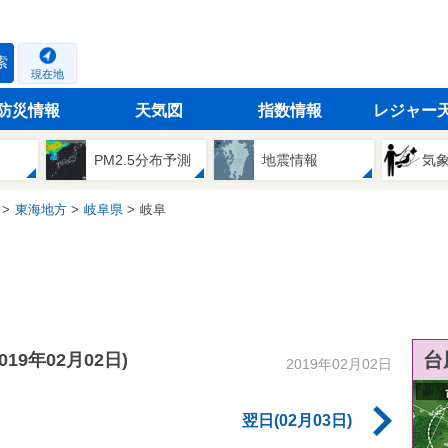
索
現在地
防災情報
天気図
指数情報
レジャー
PM2.5分布予測
地震情報
気
東海地方
岐阜県
岐阜
台
2019年02月02日)
2019年02月02日
翌日(02月03日)