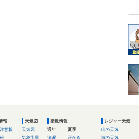
情報
天気図
指数情報
レジャー天気
注意報
天気図
通年
夏季
山の天気
報
気象衛星
洗濯
汗かき
海の天気