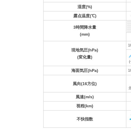
湿度(%)
露点温度(℃)
3時間降水量
(mm)
1
現地気圧(hPa)
(変化量)
(
海面気圧(hPa)
1
風向(16方位)
風速(m/s)
視程(km)
不快指数