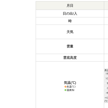
月日
日の出/入
時
天気
雲量
雲底高度
気温(℃)