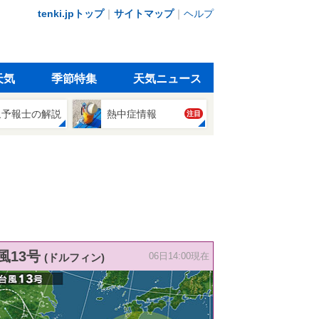
tenki.jpトップ
｜
サイトマップ
｜
ヘルプ
天気
季節特集
天気ニュース
象予報士の解説
熱中症情報
注目
風13号
(ドルフィン)
06日14:00現在