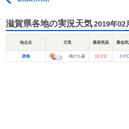
滋賀県各地の実況天気
2019年02
地点名
天気
最高気温
最低気
彦根
晴のち曇
10.1℃
0.9