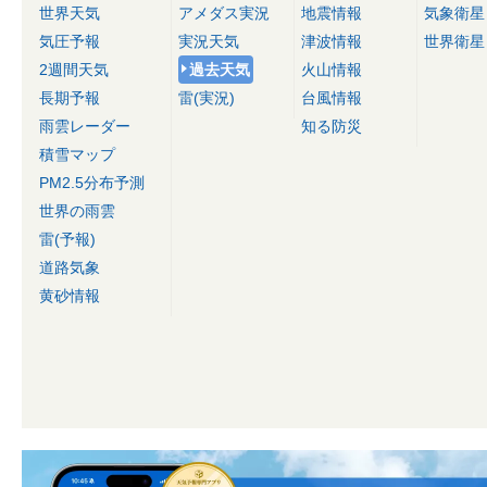
世界天気
アメダス実況
地震情報
気象衛星
気圧予報
実況天気
津波情報
世界衛星
2週間天気
過去天気
火山情報
長期予報
雷(実況)
台風情報
雨雲レーダー
知る防災
積雪マップ
PM2.5分布予測
世界の雨雲
雷(予報)
道路気象
黄砂情報