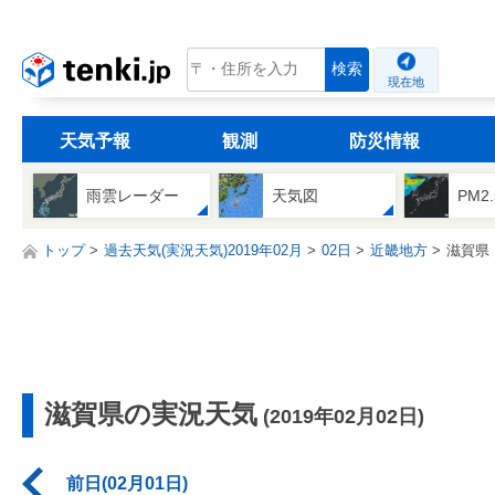
tenki.jp
検索
現在地
天気予報
観測
防災情報
雨雲レーダー
天気図
PM2
トップ
過去天気(実況天気)2019年02月
02日
近畿地方
滋賀県
滋賀県の実況天気
(2019年02月02日)
前日(02月01日)