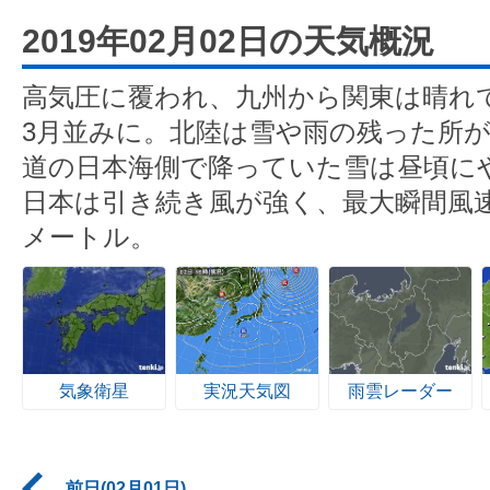
2019年02月02日の天気概況
高気圧に覆われ、九州から関東は晴れ
3月並みに。北陸は雪や雨の残った所
道の日本海側で降っていた雪は昼頃に
日本は引き続き風が強く、最大瞬間風速
メートル。
気象衛星
実況天気図
雨雲レーダー
前日(02月01日)