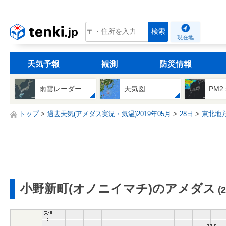
tenki.jp
検索
現在地
天気予報
観測
防災情報
雨雲レーダー
天気図
PM2
トップ
過去天気(アメダス実況・気温)2019年05月
28日
東北地
小野新町(オノニイマチ)のアメダス
(