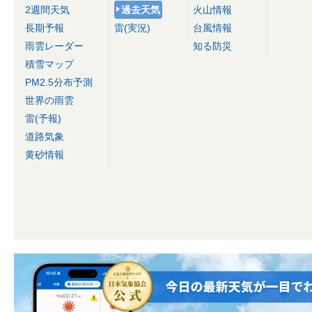
2週間天気
過去天気
火山情報
長期予報
雷(実況)
台風情報
雨雲レーダー
知る防災
積雪マップ
PM2.5分布予測
世界の雨雲
雷(予報)
道路気象
黄砂情報