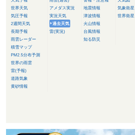
世界天気
アメダス実況
地震情報
気象衛星
気圧予報
実況天気
津波情報
世界衛星
2週間天気
過去天気
火山情報
長期予報
雷(実況)
台風情報
雨雲レーダー
知る防災
積雪マップ
PM2.5分布予測
世界の雨雲
雷(予報)
道路気象
黄砂情報