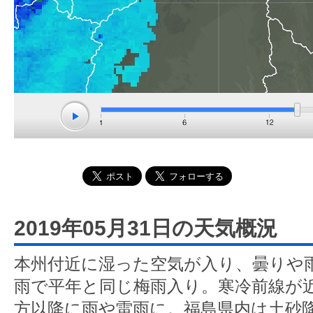
2019年05月31日の天気概況
本州付近に湿った空気が入り、曇りや
雨で平年と同じ梅雨入り。寒冷前線が
方以降に雨や雷雨に。福島県内は土砂