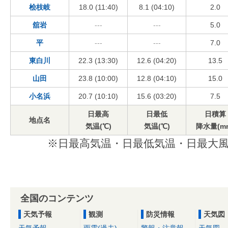
桧枝岐
18.0 (11:40)
8.1 (04:10)
2.0
舘岩
---
---
5.0
平
---
---
7.0
東白川
22.3 (13:30)
12.6 (04:20)
13.5
山田
23.8 (10:00)
12.8 (04:10)
15.0
小名浜
20.7 (10:10)
15.6 (03:20)
7.5
日最高
日最低
日積算
地点名
気温(℃)
気温(℃)
降水量(m
※日最高気温・日最低気温・日最大風
全国のコンテンツ
天気予報
観測
防災情報
天気図
天気予報
雨雲(過去)
警報・注意報
天気図