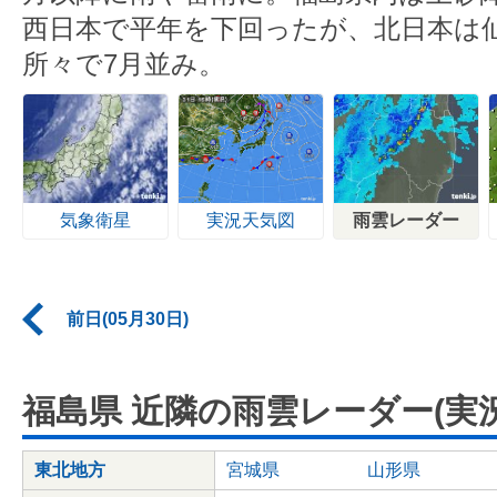
西日本で平年を下回ったが、北日本は仙
所々で7月並み。
気象衛星
実況天気図
雨雲レーダー
前日(05月30日)
福島県 近隣の雨雲レーダー(実況
東北地方
宮城県
山形県