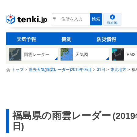
tenki.jp
検索
現在地
天気予報
観測
防災情報
雨雲レーダー
天気図
PM2
トップ
過去天気(雨雲レーダー)2019年05月
31日
東北地方
福
福島県の雨雲レーダー
(201
日)