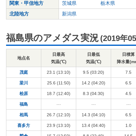
関東・甲信地方
茨城県
栃木県
北陸地方
新潟県
福島県のアメダス実況
(2019年0
日最高
日最低
日積算
地点名
気温(℃)
気温(℃)
降水量(m
茂庭
23.1 (13:10)
9.5 (03:20)
7.5
梁川
25.6 (11:50)
14.2 (04:20)
6.5
桧原
18.7 (12:40)
8.3 (04:30)
4.5
福島
---
---
---
相馬
26.7 (12:10)
14.3 (04:10)
6.5
喜多方
23.9 (13:10)
13.4 (04:40)
1.0
鷲倉
15.7 (12:50)
8.8 (22:40)
14.5