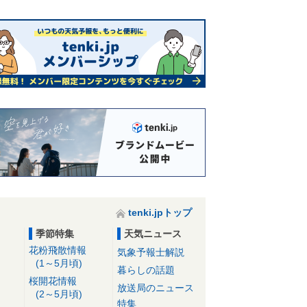
tenki.jpトップ
季節特集
天気ニュース
花粉飛散情報
気象予報士解説
(1～5月頃)
暮らしの話題
桜開花情報
放送局のニュース
(2～5月頃)
特集