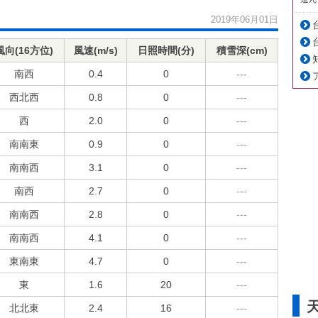
2019年06月01日
風向(16方位)
風速(m/s)
日照時間(分)
積雪深(cm)
南西
0.4
0
---
西北西
0.8
0
---
西
2.0
0
---
南南東
0.9
0
---
南南西
3.1
0
---
南西
2.7
0
---
南南西
2.8
0
---
南南西
4.1
0
---
東南東
4.7
0
---
東
1.6
20
---
北北東
2.4
16
---