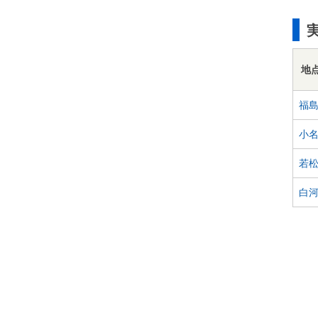
地
福
小
若
白