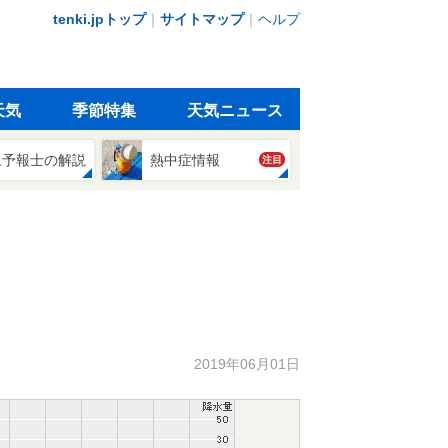
tenki.jpトップ
｜
サイトマップ
｜
ヘルプ
天気
季節特集
天気ニュース
象予報士の解説
熱中症情報
注目
2019年06月01日