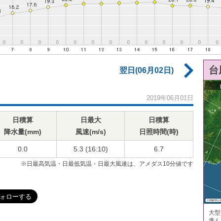
台
翌日(06月02日)
2019年06月01日
日積算
日最大
日積算
降水量(mm)
風速(m/s)
日照時間(時)
0.0
5.3 (16:10)
6.7
※日最高気温・日最低気温・日最大風速は、アメダス10分値です
大型
進ん