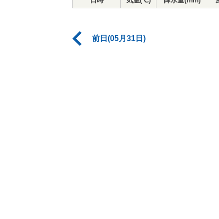
日時
気温(℃)
降水量(mm)
前日(05月31日)