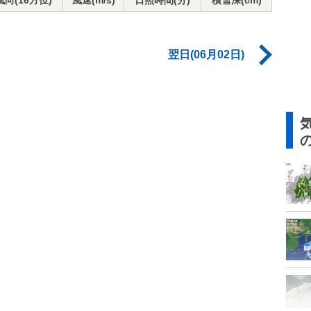
風向(16方位)
風速(m/s)
日照時間(分)
積雪深(cm)
翌日(06月02日)