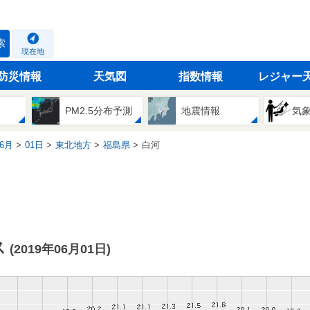
索
現在地
防災情報
天気図
指数情報
レジャー
PM2.5分布予測
地震情報
気
6月
01日
東北地方
福島県
白河
ス
(2019年06月01日)