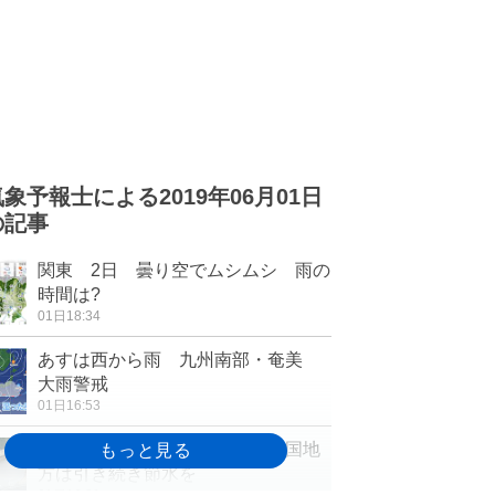
気象予報士による2019年06月01日
の記事
関東 2日 曇り空でムシムシ 雨の
時間は?
01日18:34
あすは西から雨 九州南部・奄美
大雨警戒
01日16:53
記録的少雨の九州は大雨か 中国地
方は引き続き節水を
01日16:21