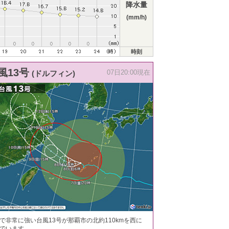
降水量
(mm/h)
時刻
風13号
(ドルフィン)
07日20:00現在
で非常に強い台風13号が那覇市の北約110kmを西に
でいます