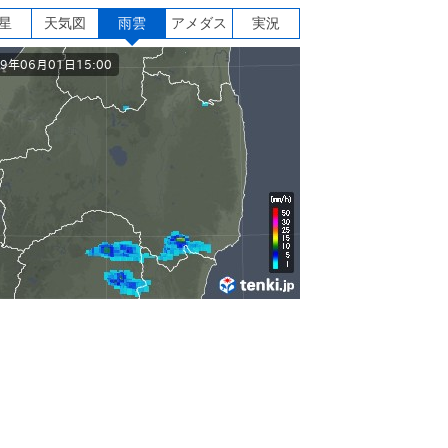
星
天気図
雨雲
アメダス
実況