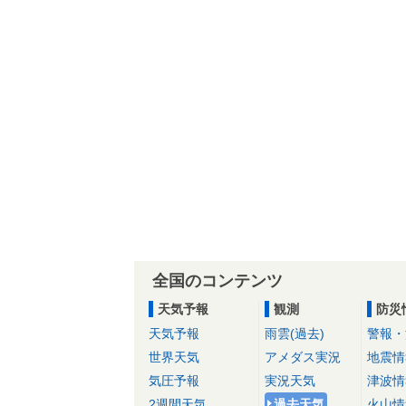
全国のコンテンツ
天気予報
観測
防災
天気予報
雨雲(過去)
警報・
世界天気
アメダス実況
地震情
気圧予報
実況天気
津波情
2週間天気
過去天気
火山情