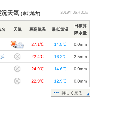
令和最初の気象記念日 日本唯一の
実況天気
2019年06月01日
(東北地方)
気象神社へ
01日15:29
日積算
点名
天気
最高気温
最低気温
降水量
100年以上の経験生かし わかりや
すい防災情報へ
島
27.1℃
14.5℃
0.0
mm
01日13:51
名浜
22.4℃
16.2℃
2.5
mm
千葉県で震度4の地震 津波の心配な
し
松
24.9℃
14.6℃
0.0
mm
01日08:11
河
22.9℃
12.9℃
0.0
mm
週末の天気 1日は広く晴れ 2日は
西から雨に
詳しく見る
01日08:04