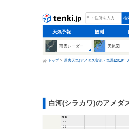
tenki.jp
検
天気予報
観測
雨雲レーダー
天気図
トップ
過去天気(アメダス実況・気温)2019年0
白河(シラカワ)のアメダ