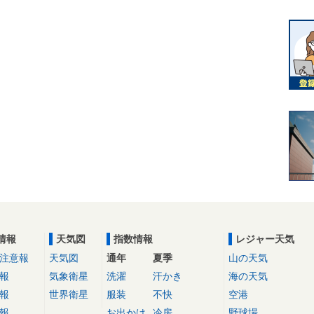
情報
天気図
指数情報
レジャー天気
注意報
天気図
通年
夏季
山の天気
報
気象衛星
洗濯
汗かき
海の天気
報
世界衛星
服装
不快
空港
報
お出かけ
冷房
野球場