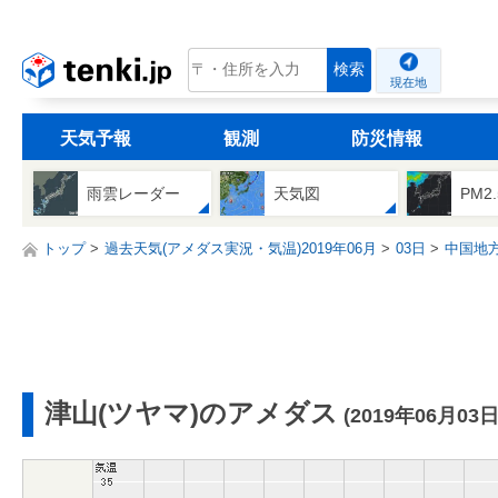
tenki.jp
検索
現在地
天気予報
観測
防災情報
雨雲レーダー
天気図
PM2
トップ
過去天気(アメダス実況・気温)2019年06月
03日
中国地
津山(ツヤマ)のアメダス
(2019年06月03日