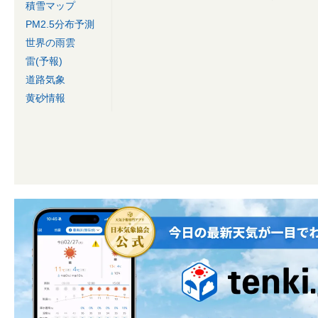
積雪マップ
PM2.5分布予測
世界の雨雲
雷(予報)
道路気象
黄砂情報