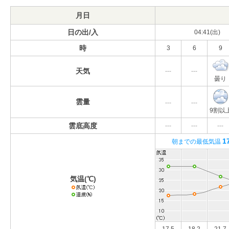
月日
日の出/入
04:41(出)
時
3
6
9
天気
---
---
曇り
雲量
---
---
9割以
雲底高度
---
---
---
1
朝までの最低気温
気温(℃)