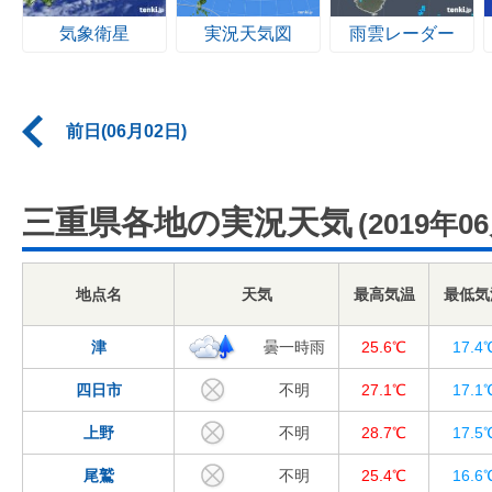
気象衛星
実況天気図
雨雲レーダー
前日(06月02日)
三重県各地の実況天気
(2019年0
地点名
天気
最高気温
最低気
津
曇一時雨
25.6℃
17.4
四日市
不明
27.1℃
17.1
上野
不明
28.7℃
17.5
尾鷲
不明
25.4℃
16.6