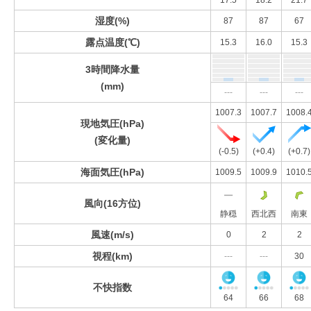
17.5
18.2
21.7
湿度(%)
87
87
67
露点温度(℃)
15.3
16.0
15.3
3時間降水量
(mm)
---
---
---
1007.3
1007.7
1008.
現地気圧(hPa)
(変化量)
(-0.5)
(+0.4)
(+0.7)
海面気圧(hPa)
1009.5
1009.9
1010.
風向(16方位)
静穏
西北西
南東
風速(m/s)
0
2
2
視程(km)
---
---
30
不快指数
64
66
68