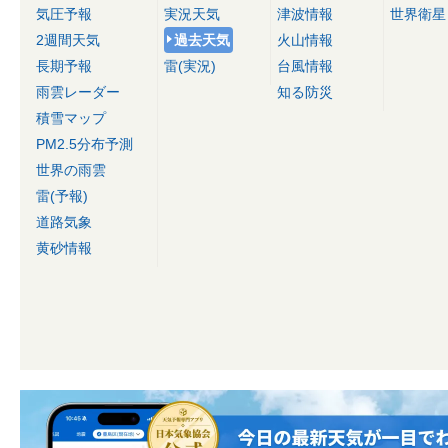
気圧予報
実況天気
津波情報
世界衛星
2週間天気
過去天気
火山情報
長期予報
雷(実況)
台風情報
雨雲レーダー
知る防災
積雪マップ
PM2.5分布予測
世界の雨雲
雷(予報)
道路気象
黄砂情報