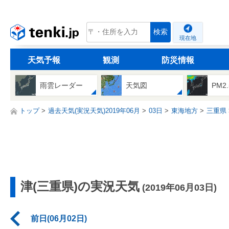
tenki.jp
検索
現在地
天気予報
観測
防災情報
雨雲レーダー
天気図
PM2
トップ
過去天気(実況天気)2019年06月
03日
東海地方
三重県
津(三重県)の実況天気
(2019年06月03日)
前日(06月02日)