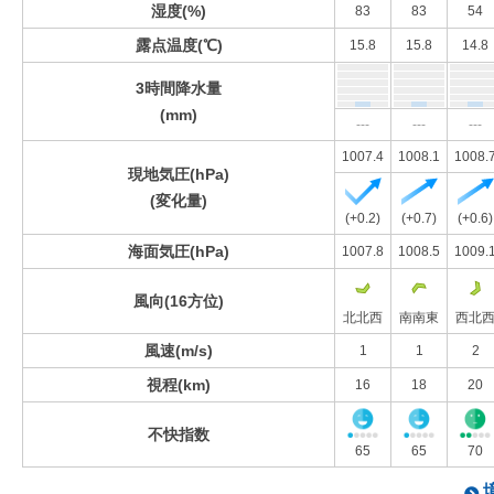
湿度(%)
83
83
54
露点温度(℃)
15.8
15.8
14.8
3時間降水量
(mm)
---
---
---
1007.4
1008.1
1008.
現地気圧(hPa)
(変化量)
(+0.2)
(+0.7)
(+0.6)
海面気圧(hPa)
1007.8
1008.5
1009.
風向(16方位)
北北西
南南東
西北
風速(m/s)
1
1
2
視程(km)
16
18
20
不快指数
65
65
70