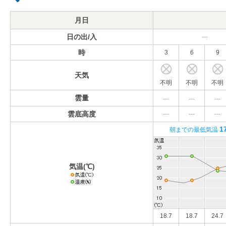
月日
日の出/入
---
時
3
6
9
天気
不明
不明
不明
雲量
---
---
---
雲底高度
---
---
---
1
朝までの最低気温
気温(℃)
18.7
18.7
24.7