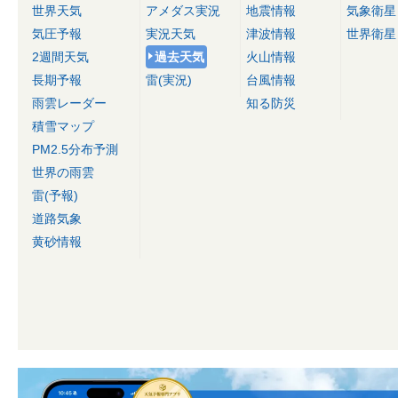
世界天気
アメダス実況
地震情報
気象衛星
気圧予報
実況天気
津波情報
世界衛星
2週間天気
過去天気
火山情報
長期予報
雷(実況)
台風情報
雨雲レーダー
知る防災
積雪マップ
PM2.5分布予測
世界の雨雲
雷(予報)
道路気象
黄砂情報