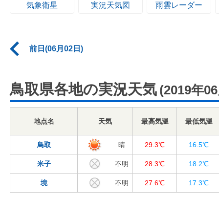
気象衛星
実況天気図
雨雲レーダー
前日(06月02日)
鳥取県各地の実況天気
(2019年0
地点名
天気
最高気温
最低気温
鳥取
晴
29.3℃
16.5℃
米子
不明
28.3℃
18.2℃
境
不明
27.6℃
17.3℃