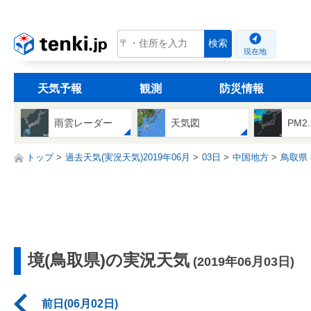
tenki.jp
検索
現在地
天気予報
観測
防災情報
雨雲レーダー
天気図
PM2
トップ
過去天気(実況天気)2019年06月
03日
中国地方
鳥取県
境(鳥取県)の実況天気
(2019年06月03日)
前日(06月02日)