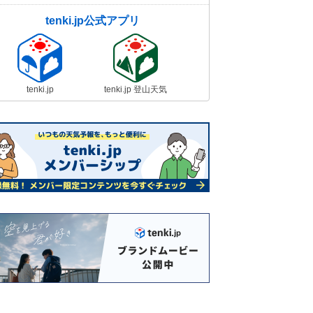
tenki.jp公式アプリ
tenki.jp
tenki.jp 登山天気