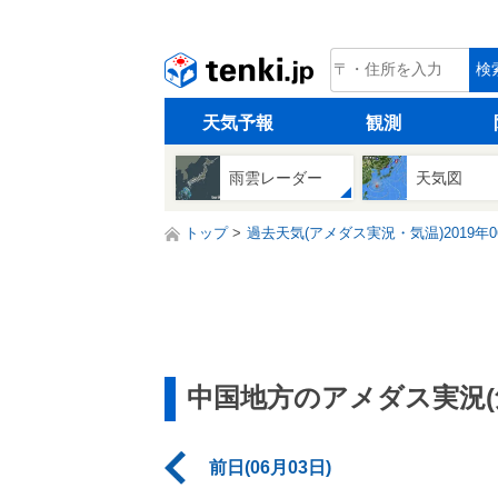
tenki.jp
検
天気予報
観測
雨雲レーダー
天気図
トップ
過去天気(アメダス実況・気温)2019年0
中国地方のアメダス実況(
前日(06月03日)