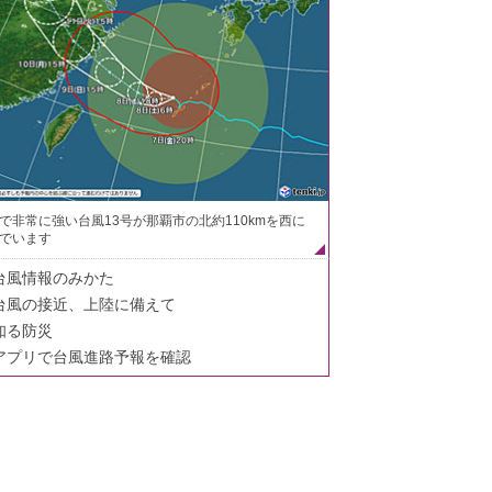
で非常に強い台風13号が那覇市の北約110kmを西に
でいます
台風情報のみかた
台風の接近、上陸に備えて
知る防災
アプリで台風進路予報を確認