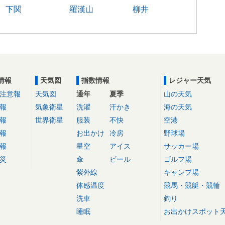
下関
羅漢山
柳井
情報
天気図
指数情報
レジャー天気
注意報
天気図
通年
夏季
山の天気
報
気象衛星
洗濯
汗かき
海の天気
報
世界衛星
服装
不快
空港
報
お出かけ
冷房
野球場
報
星空
アイス
サッカー場
災
傘
ビール
ゴルフ場
紫外線
キャンプ場
体感温度
競馬・競艇・競輪
洗車
釣り
睡眠
お出かけスポット