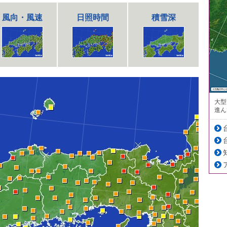
風向・風速
日照時間
積雪深
大型
進ん