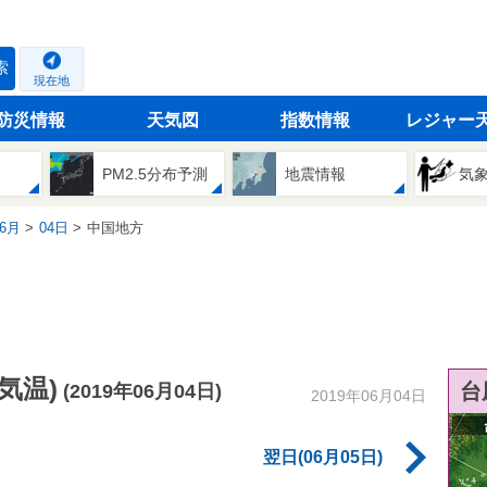
索
現在地
防災情報
天気図
指数情報
レジャー
PM2.5分布予測
地震情報
気
6月
04日
中国地方
気温)
台
(2019年06月04日)
2019年06月04日
翌日(06月05日)