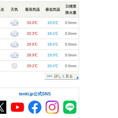
04日12:26
日積算
点名
天気
最高気温
最低気温
降水量
週間 週末から続々梅雨入り? 金・
土は大雨のおそれ
取
33.0℃
18.6℃
0.0
mm
04日11:31
江
32.3℃
18.4℃
0.0
mm
東京都心 不快な暑さ
山
29.6℃
18.4℃
0.0
mm
04日09:14
島
28.9℃
19.8℃
0.0
mm
鹿児島県でどしゃ降りの雨 北海道
で最低気温5度未満
口
29.2℃
20.4℃
0.0
mm
04日06:57
詳しく見る
4日 晴れても急な雨注意 九州～東
北は30度前後
04日06:38
tenki.jp公式SNS
4日 関東 内陸は真夏日も 湿度
60パーセント以上
04日05:11