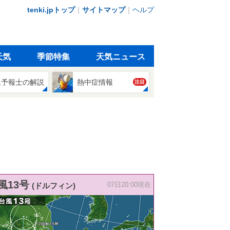
tenki.jpトップ
｜
サイトマップ
｜
ヘルプ
天気
季節特集
天気ニュース
象予報士の解説
熱中症情報
注目
風13号
(ドルフィン)
07日20:00現在