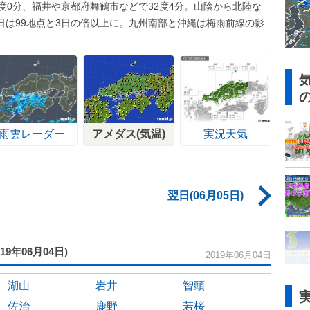
度0分、福井や京都府舞鶴市などで32度4分。山陰から北陸な
日は99地点と3日の倍以上に。九州南部と沖縄は梅雨前線の影
雨雲レーダー
アメダス(気温)
実況天気
翌日(06月05日)
019年06月04日)
2019年06月04日
湖山
岩井
智頭
佐治
鹿野
若桜