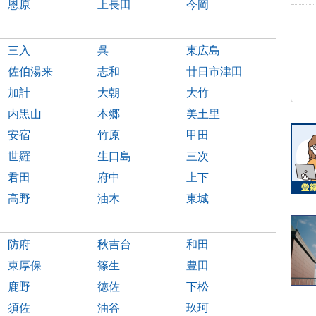
恩原
上長田
今岡
三入
呉
東広島
佐伯湯来
志和
廿日市津田
加計
大朝
大竹
内黒山
本郷
美土里
安宿
竹原
甲田
世羅
生口島
三次
君田
府中
上下
高野
油木
東城
防府
秋吉台
和田
東厚保
篠生
豊田
鹿野
徳佐
下松
須佐
油谷
玖珂