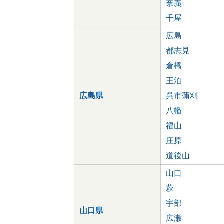
奈義
千屋
広島
都志見
倉橋
王泊
広島県
呉市蒲刈
八幡
福山
庄原
道後山
山口
萩
宇部
山口県
広瀬