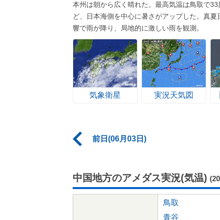
本州は朝から広く晴れた。最高気温は鳥取で33
ど、日本海側を中心に暑さがアップした。真夏
響で雨が降り、局地的に激しい雨を観測。
気象衛星
実況天気図
前日(06月03日)
中国地方のアメダス実況(気温)
(2
鳥取
青谷