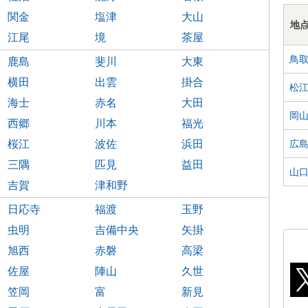
関金
塩津
大山
地
江尾
境
茶屋
鳥
鹿島
斐川
大東
横田
出雲
掛合
松
海士
赤名
大田
岡
西郷
川本
福光
広
桜江
波佐
浜田
三隅
匹見
益田
山
吉賀
津和野
日応寺
福渡
玉野
虫明
吉備中央
矢掛
旭西
赤磐
高梁
佐屋
陣山
久世
笠岡
富
新見