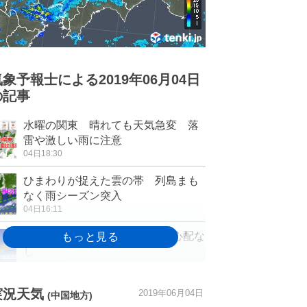
気象予報士による2019年06月04日
の記事
水曜の関東 晴れても天気急変 落
雷や激しい雨に注意
04日18:30
ひまわりが捉えた雲の帯 列島まも
なく雨シーズン突入
04日16:11
小笠原で震度4の地震 津波の心配な
し
04日14:06
暑さアップ 正午までの気温 鳥取
実況天気
2019年06月04日
(中国地方)
では32度超え