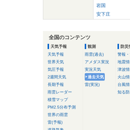
岩国
安下庄
全国のコンテンツ
天気予報
観測
防災
天気予報
雨雲(過去)
警報・
世界天気
アメダス実況
地震情
気圧予報
実況天気
津波情
2週間天気
過去天気
火山情
長期予報
雷(実況)
台風情
雨雲レーダー
知る防
積雪マップ
PM2.5分布予測
世界の雨雲
雷(予報)
道路気象