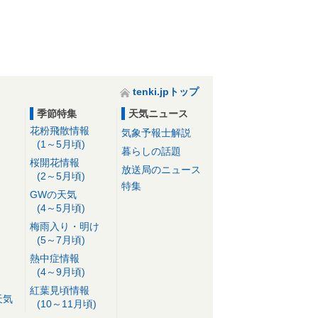
tenki.jpトップ
季節特集
天気ニュース
花粉飛散情報
気象予報士解説
(1～5月頃)
暮らしの話題
桜開花情報
放送局のニュース
(2～5月頃)
特集
GWの天気
(4～5月頃)
梅雨入り・明け
(5～7月頃)
熱中症情報
(4～9月頃)
紅葉見頃情報
天気
(10～11月頃)