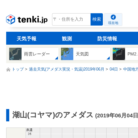
tenki.jp
検索
現在地
天気予報
観測
防災情報
雨雲レーダー
天気図
PM2
トップ
過去天気(アメダス実況・気温)2019年06月
04日
中国地
湖山(コヤマ)のアメダス
(2019年06月04日