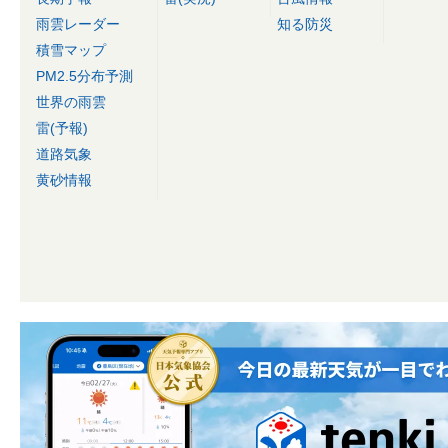
雨雲レーダー
知る防災
積雪マップ
PM2.5分布予測
世界の雨雲
雷(予報)
道路気象
黄砂情報