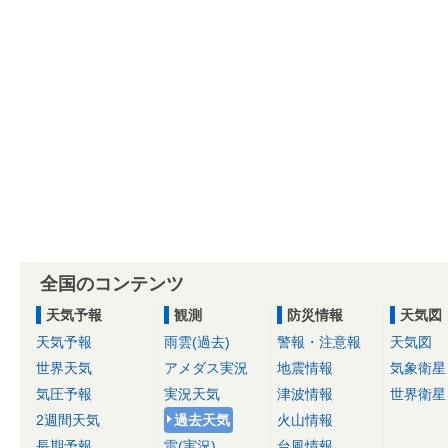
全国のコンテンツ
天気予報
観測
防災情報
天気図
天気予報
雨雲(過去)
警報・注意報
天気図
世界天気
アメダス実況
地震情報
気象衛星
気圧予報
実況天気
津波情報
世界衛星
2週間天気
過去天気
火山情報
長期予報
雷(実況)
台風情報