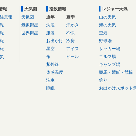
情報
天気図
指数情報
レジャー天気
注意報
天気図
通年
夏季
山の天気
報
気象衛星
洗濯
汗かき
海の天気
報
世界衛星
服装
不快
空港
報
お出かけ
冷房
野球場
報
星空
アイス
サッカー場
災
傘
ビール
ゴルフ場
紫外線
キャンプ場
体感温度
競馬・競艇・競輪
洗車
釣り
睡眠
お出かけスポット