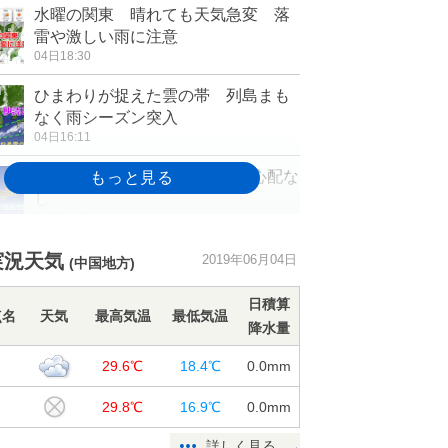
水曜の関東 晴れても天気急変 落
雷や激しい雨に注意
04日18:30
ひまわりが捉えた雲の帯 列島まも
なく雨シーズン突入
04日16:11
小笠原で震度4の地震 津波の心配な
し
04日14:06
暑さアップ 正午までの気温 鳥取
実況天気
2019年06月04日
(中国地方)
では32度超え
04日12:26
日積算
点名
天気
最高気温
最低気温
降水量
週間 週末から続々梅雨入り? 金・
土は大雨のおそれ
山
29.6℃
18.4℃
0.0
mm
04日11:31
山
29.8℃
16.9℃
0.0
mm
東京都心 不快な暑さ
詳しく見る