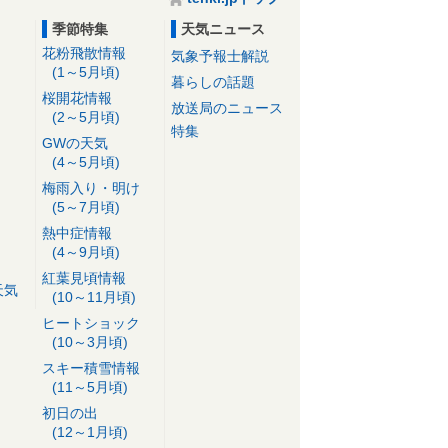
季節特集
天気ニュース
花粉飛散情報
気象予報士解説
(1～5月頃)
暮らしの話題
桜開花情報
放送局のニュース
(2～5月頃)
特集
GWの天気
(4～5月頃)
梅雨入り・明け
(5～7月頃)
熱中症情報
(4～9月頃)
紅葉見頃情報
天気
(10～11月頃)
ヒートショック
(10～3月頃)
スキー積雪情報
(11～5月頃)
初日の出
(12～1月頃)