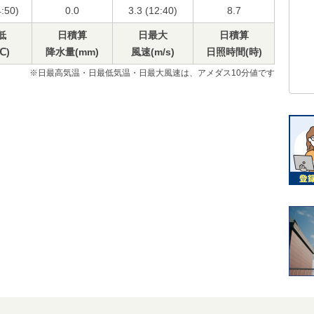
4:50)
0.0
3.3 (12:40)
8.7
低
日積算
日最大
日積算
℃)
降水量(mm)
風速(m/s)
日照時間(時)
※日最高気温・日最低気温・日最大風速は、アメダス10分値です