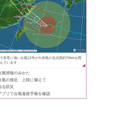
で非常に強い台風13号が久米島の北北西約70kmを西
んでいます
台風情報のみかた
台風の接近、上陸に備えて
知る防災
アプリで台風進路予報を確認