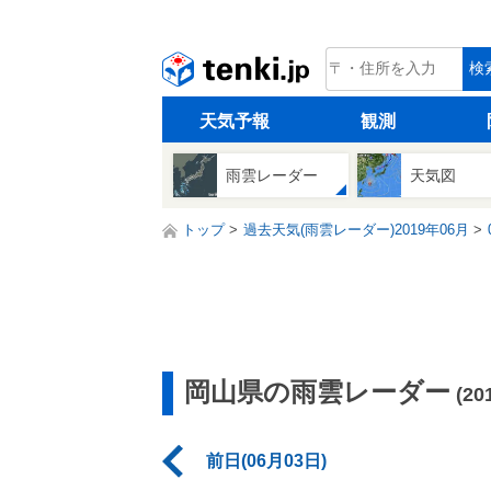
tenki.jp
検
天気予報
観測
雨雲レーダー
天気図
トップ
過去天気(雨雲レーダー)2019年06月
岡山県の雨雲レーダー
(2
前日(06月03日)