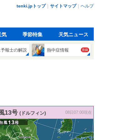
tenki.jpトップ
｜
サイトマップ
｜
ヘルプ
天気
季節特集
天気ニュース
象予報士の解説
熱中症情報
注目
風13号
(ドルフィン)
08日07:00現在