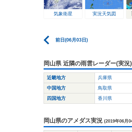
気象衛星
実況天気図
前日(06月03日)
岡山県 近隣の雨雲レーダー(実況)
近畿地方
兵庫県
中国地方
鳥取県
四国地方
香川県
岡山県のアメダス実況
(2019年06月0