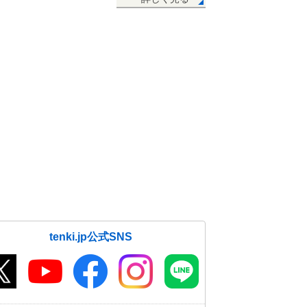
04日09:14
鹿児島県でどしゃ降りの雨 北海道
で最低気温5度未満
04日06:57
4日 晴れても急な雨注意 九州～東
北は30度前後
04日06:38
4日 関東 内陸は真夏日も 湿度
60パーセント以上
04日05:11
tenki.jp公式SNS