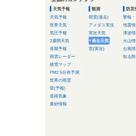
天気予報
観測
防災
天気予報
雨雲(過去)
警報・
世界天気
アメダス実況
地震情
気圧予報
実況天気
津波情
2週間天気
過去天気
火山情
長期予報
雷(実況)
台風情
雨雲レーダー
知る防
積雪マップ
PM2.5分布予測
世界の雨雲
雷(予報)
道路気象
黄砂情報