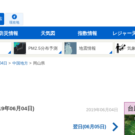
索
現在地
防災情報
天気図
指数情報
レジャー
PM2.5分布予測
地震情報
気
04日
中国地方
岡山県
台
019年06月04日)
2019年06月04日
翌日(06月05日)