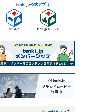
tenki.jp公式アプリ
tenki.jp
tenki.jp 登山天気
tenki.jpトップ