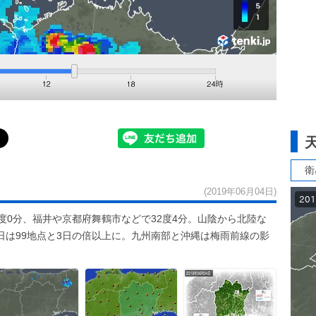
衛
(2019年06月04日)
度0分、福井や京都府舞鶴市などで32度4分。山陰から北陸な
日は99地点と3日の倍以上に。九州南部と沖縄は梅雨前線の影