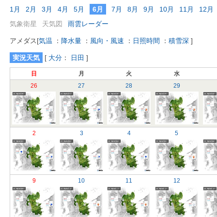
1月
2月
3月
4月
5月
6月
7月
8月
9月
10月
11月
12月
気象衛星
天気図
雨雲レーダー
アメダス
[
気温
：
降水量
：
風向・風速
：
日照時間
：
積雪深
]
実況天気
[
大分
：
日田
]
日
月
火
水
26
27
28
29
2
3
4
5
9
10
11
12