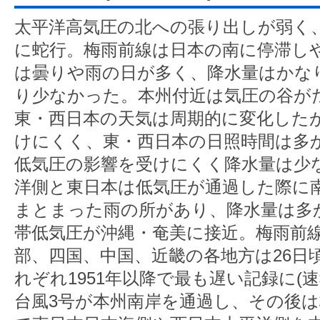
太平洋高気圧の北への張り出しが弱く
に蛇行。梅雨前線は日本の南に停滞し
は曇りや雨の日が多く、降水量はかな
り少なかった。本州付近は気圧の谷が
東・西日本の天気は周期的に変化した
けにくく、東・西日本の日照時間は多
低気圧の影響を受けにくく降水量は少
洋側と東日本は低気圧が通過した際に
まとまった雨の所があり、降水量は多
帯低気圧が沖縄・奄美に接近。梅雨前
部、四国、中国、近畿の各地方は26日
れぞれ1951年以降で最も遅い記録に(速
台風3号が本州南岸を通過し、その後