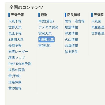
全国のコンテンツ
天気予報
観測
防災情報
天気図
天気予報
雨雲(過去)
警報・注意報
天気図
世界天気
アメダス実況
地震情報
気象衛星
気圧予報
実況天気
津波情報
世界衛星
2週間天気
過去天気
火山情報
長期予報
雷(実況)
台風情報
雨雲レーダー
知る防災
積雪マップ
PM2.5分布予測
世界の雨雲
雷(予報)
道路気象
黄砂情報