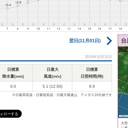
台
翌日(11月01日)
2019年10月31日
日積算
日最大
日積算
降水量(mm)
風速(m/s)
日照時間(時)
0.0
5.1 (12:50)
8.9
※日最高気温・日最低気温・日最大風速は、アメダス10分値です
大型
に進