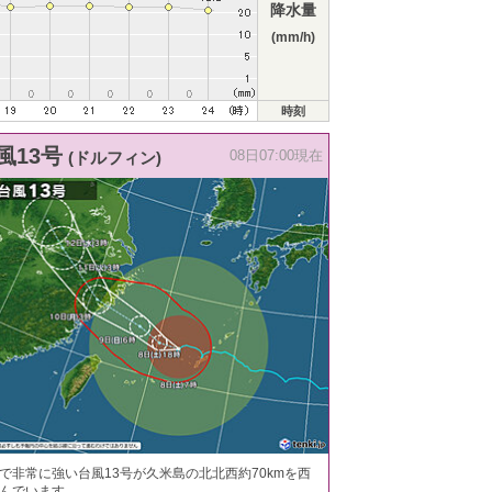
降水量
(mm/h)
時刻
風13号
(ドルフィン)
08日07:00現在
で非常に強い台風13号が久米島の北北西約70kmを西
んでいます