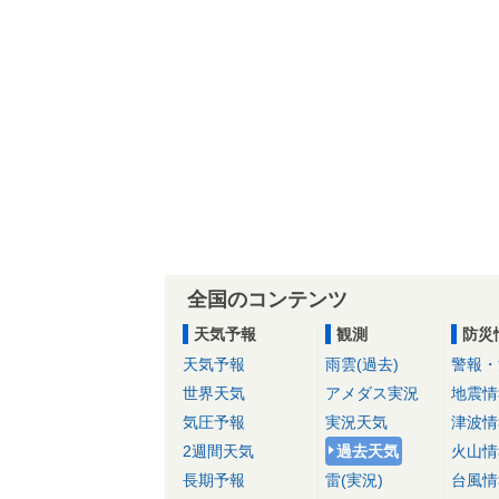
全国のコンテンツ
天気予報
観測
防災
天気予報
雨雲(過去)
警報・
世界天気
アメダス実況
地震情
気圧予報
実況天気
津波情
2週間天気
過去天気
火山情
長期予報
雷(実況)
台風情