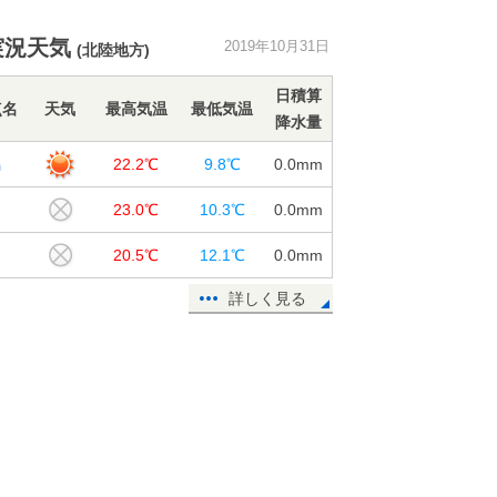
ハロウィンに惑星集合 水星・金
実況天気
2019年10月31日
(北陸地方)
星・木星・土星に月
31日15:40
日積算
点名
天気
最高気温
最低気温
降水量
利根川 台風19号で水位も流量もカ
スリーン超え
潟
22.2℃
9.8℃
0.0
mm
31日15:23
田
23.0℃
10.3℃
0.0
mm
台風22号(マットゥモ)は熱帯低気圧
に変わりました
川
20.5℃
12.1℃
0.0
mm
31日14:27
詳しく見る
九州 今朝この秋一番の冷え込み
あす再び黄砂飛来か
31日11:42
週間 大体晴れるが 連休後半は雨
の降る所も
31日11:16