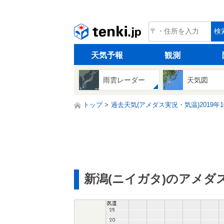
tenki.jp
検
天気予報
観測
雨雲レーダー
天気図
トップ
過去天気(アメダス実況・気温)2019年1
新潟(ニイガタ)のアメダ