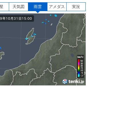
星
天気図
雨雲
アメダス
実況