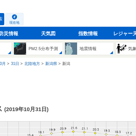
索
現在地
防災情報
天気図
指数情報
レジャー
PM2.5分布予測
地震情報
気
0月
31日
北陸地方
新潟県
新潟
ス
(2019年10月31日)