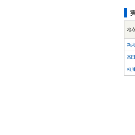
地
新
高
相