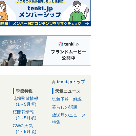
tenki.jpトップ
季節特集
天気ニュース
花粉飛散情報
気象予報士解説
(1～5月頃)
暮らしの話題
桜開花情報
放送局のニュース
(2～5月頃)
特集
GWの天気
(4～5月頃)