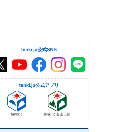
31日 お帰り時間の傘予報
31日06:21
31日も広く晴れ ただ 局地的には
雨雲発達
31日05:56
tenki.jp公式SNS
tenki.jp公式アプリ
tenki.jp
tenki.jp 登山天気