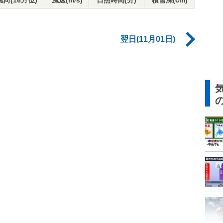
風向(16方位)
風速(m/s)
日照時間(分)
積雪深(cm)
翌日(11月01日)