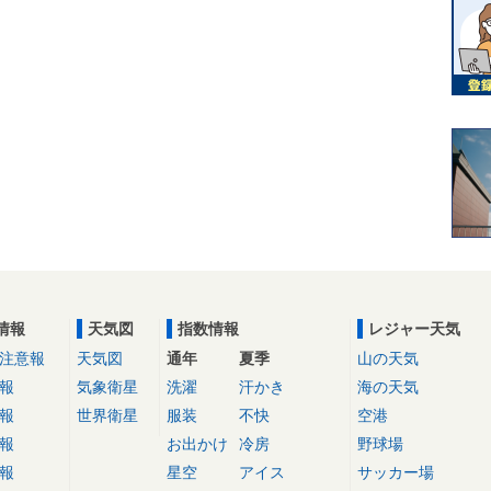
情報
天気図
指数情報
レジャー天気
注意報
天気図
通年
夏季
山の天気
報
気象衛星
洗濯
汗かき
海の天気
報
世界衛星
服装
不快
空港
報
お出かけ
冷房
野球場
報
星空
アイス
サッカー場