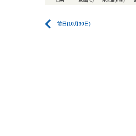
日時
気温(℃)
降水量(mm)
前日(10月30日)