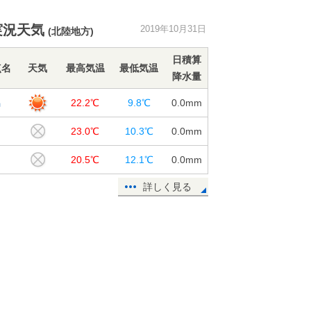
ハロウィンに惑星集合 水星・金
実況天気
2019年10月31日
(北陸地方)
星・木星・土星に月
31日15:40
日積算
点名
天気
最高気温
最低気温
降水量
利根川 台風19号で水位も流量もカ
スリーン超え
潟
22.2℃
9.8℃
0.0
mm
31日15:23
田
23.0℃
10.3℃
0.0
mm
台風22号(マットゥモ)は熱帯低気圧
に変わりました
川
20.5℃
12.1℃
0.0
mm
31日14:27
詳しく見る
九州 今朝この秋一番の冷え込み
あす再び黄砂飛来か
31日11:42
週間 大体晴れるが 連休後半は雨
の降る所も
31日11:16