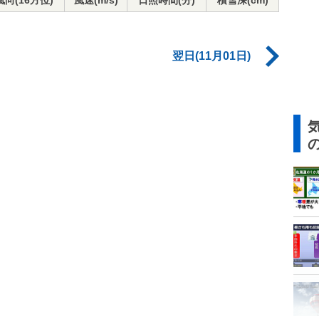
風向(16方位)
風速(m/s)
日照時間(分)
積雪深(cm)
翌日(11月01日)