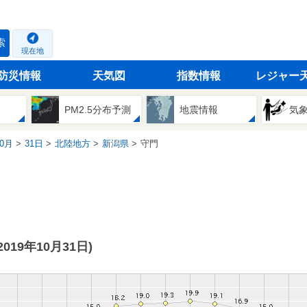
索
現在地
防災情報
天気図
指数情報
レジャー
PM2.5分布予測
地震情報
気
0月
31日
北陸地方
新潟県
守門
(2019年10月31日)