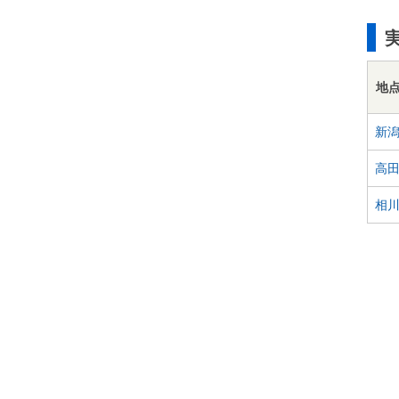
地
新
高
相