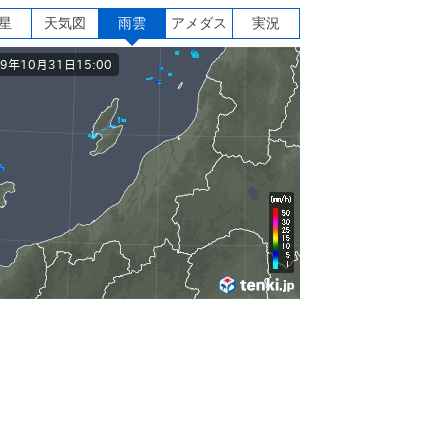
星
天気図
雨雲
アメダス
実況