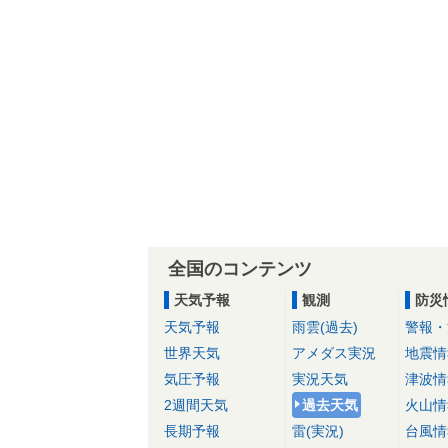
全国のコンテンツ
天気予報
観測
防災
天気予報
雨雲(過去)
警報・
世界天気
アメダス実況
地震情
気圧予報
実況天気
津波情
2週間天気
過去天気
火山情
長期予報
雷(実況)
台風情