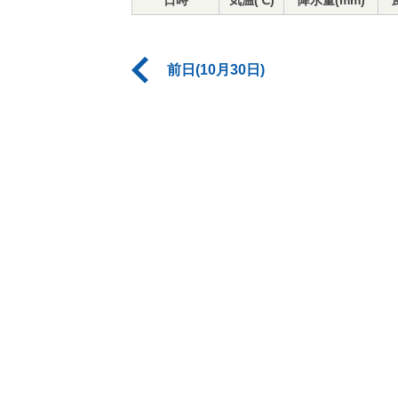
日時
気温(℃)
降水量(mm)
前日(10月30日)