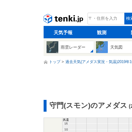
tenki.jp
検
天気予報
観測
雨雲レーダー
天気図
トップ
過去天気(アメダス実況・気温)2019年1
守門(スモン)のアメダス