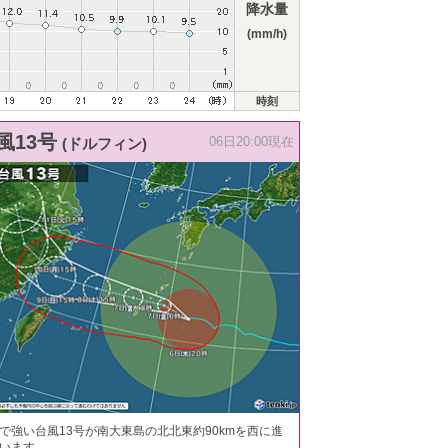
降水量
(mm/h)
時刻
風13号
(ドルフィン)
06日20:00現在
で強い台風13号が南大東島の北北東約90kmを西に進
います