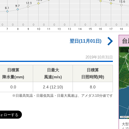
台
翌日(11月01日)
2019年10月31日
日積算
日最大
日積算
降水量(mm)
風速(m/s)
日照時間(時)
0.0
2.4 (12:10)
8.0
※日最高気温・日最低気温・日最大風速は、アメダス10分値です
大型
んで