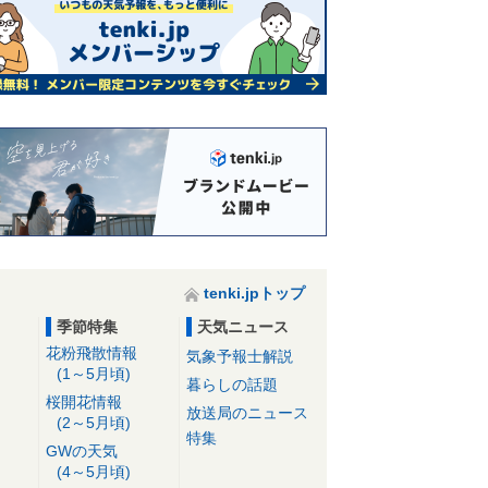
tenki.jpトップ
季節特集
天気ニュース
花粉飛散情報
気象予報士解説
(1～5月頃)
暮らしの話題
桜開花情報
放送局のニュース
(2～5月頃)
特集
GWの天気
(4～5月頃)