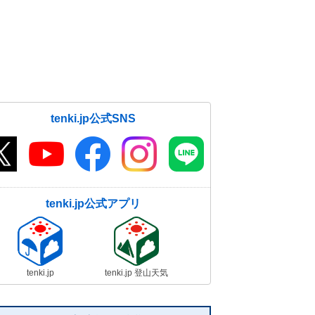
31日 お帰り時間の傘予報
31日06:21
31日も広く晴れ ただ 局地的には
雨雲発達
31日05:56
tenki.jp公式SNS
tenki.jp公式アプリ
tenki.jp
tenki.jp 登山天気