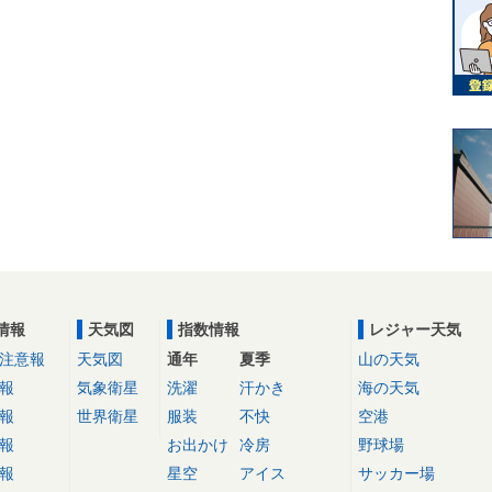
情報
天気図
指数情報
レジャー天気
注意報
天気図
通年
夏季
山の天気
報
気象衛星
洗濯
汗かき
海の天気
報
世界衛星
服装
不快
空港
報
お出かけ
冷房
野球場
報
星空
アイス
サッカー場