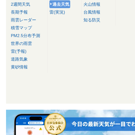
2週間天気
過去天気
火山情報
長期予報
雷(実況)
台風情報
雨雲レーダー
知る防災
積雪マップ
PM2.5分布予測
世界の雨雲
雷(予報)
道路気象
黄砂情報