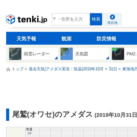
tenki.jp
検索
現在地
天気予報
観測
防災情報
雨雲レーダー
天気図
PM2
トップ
過去天気(アメダス実況・気温)2019年10月
31日
東海地
尾鷲(オワセ)のアメダス
(2019年10月31日