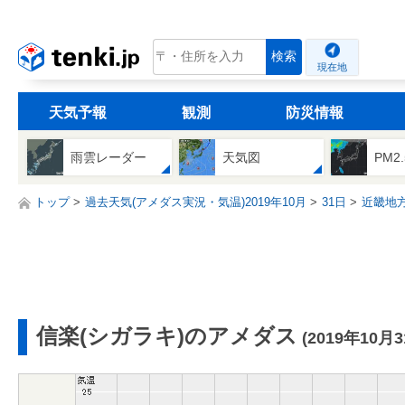
tenki.jp
検索
現在地
天気予報
観測
防災情報
雨雲レーダー
天気図
PM2
トップ
過去天気(アメダス実況・気温)2019年10月
31日
近畿地
信楽(シガラキ)のアメダス
(2019年10月3