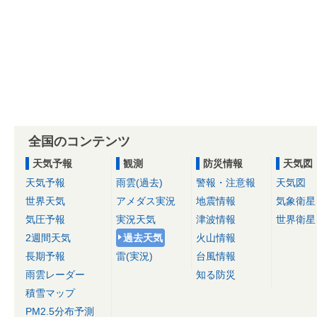
全国のコンテンツ
天気予報
観測
防災情報
天気図
天気予報
雨雲(過去)
警報・注意報
天気図
世界天気
アメダス実況
地震情報
気象衛星
気圧予報
実況天気
津波情報
世界衛星
2週間天気
過去天気
火山情報
長期予報
雷(実況)
台風情報
雨雲レーダー
知る防災
積雪マップ
PM2.5分布予測