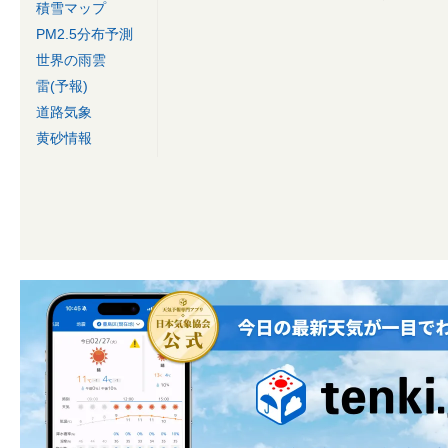
積雪マップ
PM2.5分布予測
世界の雨雲
雷(予報)
道路気象
黄砂情報