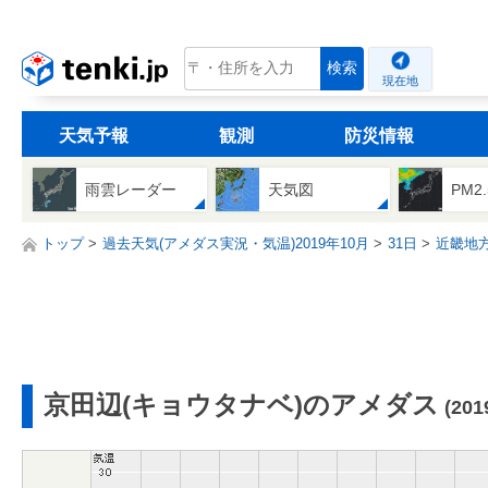
tenki.jp
検索
現在地
天気予報
観測
防災情報
雨雲レーダー
天気図
PM2
トップ
過去天気(アメダス実況・気温)2019年10月
31日
近畿地
京田辺(キョウタナベ)のアメダス
(20