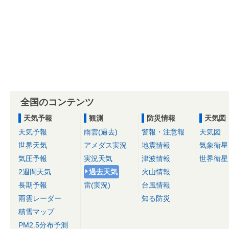
全国のコンテンツ
天気予報
観測
防災情報
天気図
天気予報
雨雲(過去)
警報・注意報
天気図
世界天気
アメダス実況
地震情報
気象衛星
気圧予報
実況天気
津波情報
世界衛星
2週間天気
過去天気
火山情報
長期予報
雷(実況)
台風情報
雨雲レーダー
知る防災
積雪マップ
PM2.5分布予測