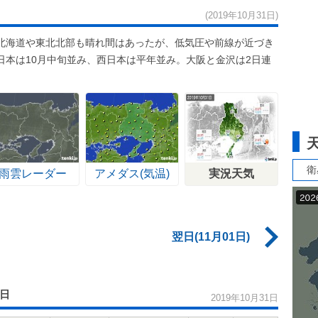
(2019年10月31日)
北海道や東北北部も晴れ間はあったが、低気圧や前線が近づき
日本は10月中旬並み、西日本は平年並み。大阪と金沢は2日連
衛
雨雲レーダー
アメダス(気温)
実況天気
翌日(11月01日)
1日
2019年10月31日