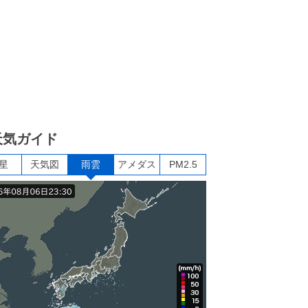
天気ガイド
星
天気図
雨雲
アメダス
PM2.5