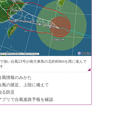
で強い台風13号が南大東島の北約80kmを西に進んで
す
台風情報のみかた
台風の接近、上陸に備えて
知る防災
アプリで台風進路予報を確認