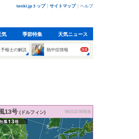
tenki.jpトップ
｜
サイトマップ
｜
ヘルプ
天気
季節特集
天気ニュース
象予報士の解説
熱中症情報
注目
風13号
(ドルフィン)
06日22:00現在