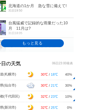
北海道の1か月 急な雪に備えて!
31日19:50
台風猛威で記録的な雨量だった10
月 11月は?
31日18:05
九州 佐賀の秋空を彩る熱気球
31日16:03
ハロウィンに惑星集合 水星・金
今日の天気
06日23:00発表
星・木星・土星に月
31日15:40
道(札幌市)
30℃
/
18℃
40%
利根川 台風19号で水位も流量もカ
県(仙台市)
30℃
/
21℃
30%
スリーン超え
31日15:23
都(千代田区)
32℃
/
23℃
10%
台風22号(マットゥモ)は熱帯低気圧
県(新潟市)
32℃
/
25℃
0%
に変わりました