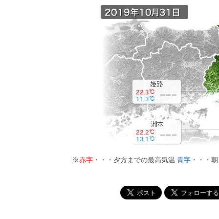
※
赤字
・・・夕方までの最高気温
青字
・・・朝