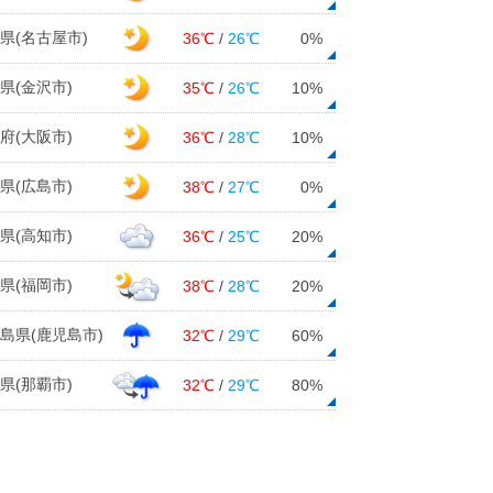
31日14:27
県(名古屋市)
36℃
/
26℃
0%
九州 今朝この秋一番の冷え込み
あす再び黄砂飛来か
県(金沢市)
35℃
/
26℃
10%
31日11:42
府(大阪市)
36℃
/
28℃
10%
週間 大体晴れるが 連休後半は雨
の降る所も
県(広島市)
38℃
/
27℃
0%
31日11:16
県(高知市)
36℃
/
25℃
20%
31日 お帰り時間の傘予報
31日06:21
県(福岡市)
38℃
/
28℃
20%
31日も広く晴れ ただ 局地的には
島県(鹿児島市)
32℃
/
29℃
60%
雨雲発達
31日05:56
県(那覇市)
32℃
/
29℃
80%