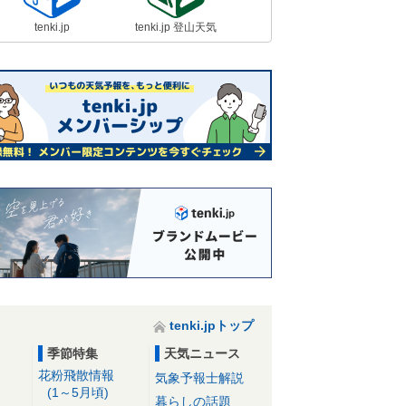
tenki.jp
tenki.jp 登山天気
tenki.jpトップ
季節特集
天気ニュース
花粉飛散情報
気象予報士解説
(1～5月頃)
暮らしの話題