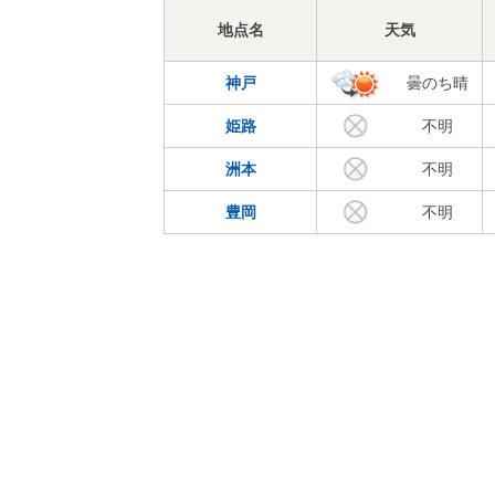
地点名
天気
神戸
曇のち晴
姫路
不明
洲本
不明
豊岡
不明