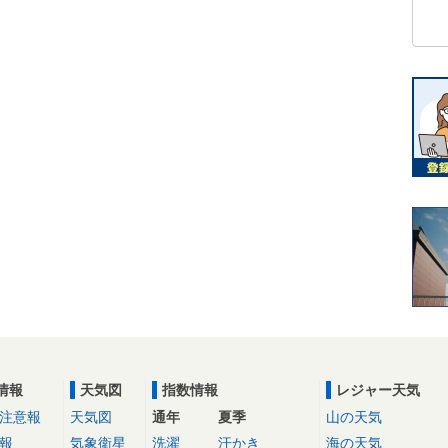
情報
天気図
指数情報
レジャー天気
注意報
天気図
通年
夏季
山の天気
報
気象衛星
洗濯
汗かき
海の天気