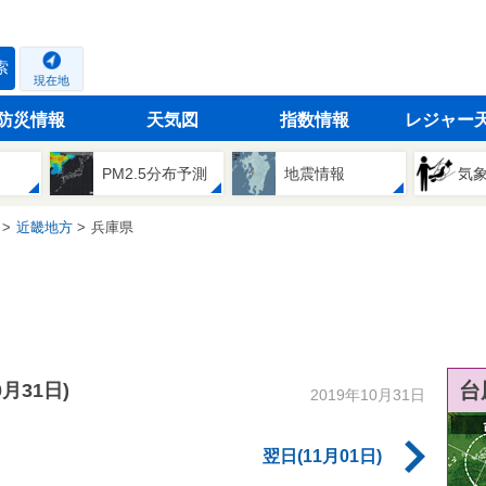
索
現在地
防災情報
天気図
指数情報
レジャー
PM2.5分布予測
地震情報
気
近畿地方
兵庫県
台
0月31日)
2019年10月31日
翌日(11月01日)