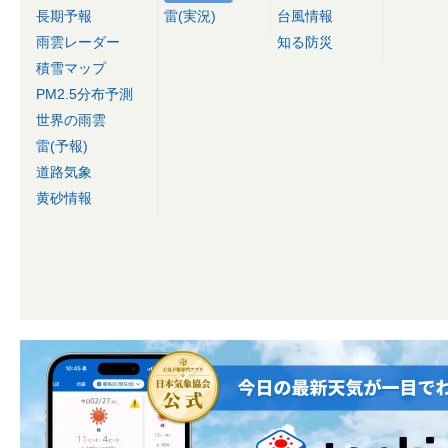
長期予報
雷(実況)
台風情報
雨雲レーダー
知る防災
積雪マップ
PM2.5分布予測
世界の雨雲
雷(予報)
道路気象
黄砂情報