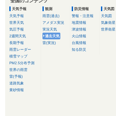
全国のコンテンツ
天気予報
観測
防災情報
天気図
天気予報
雨雲(過去)
警報・注意報
天気図
世界天気
アメダス実況
地震情報
気象衛星
気圧予報
実況天気
津波情報
世界衛星
2週間天気
過去天気
火山情報
長期予報
雷(実況)
台風情報
雨雲レーダー
知る防災
積雪マップ
PM2.5分布予測
世界の雨雲
雷(予報)
道路気象
黄砂情報