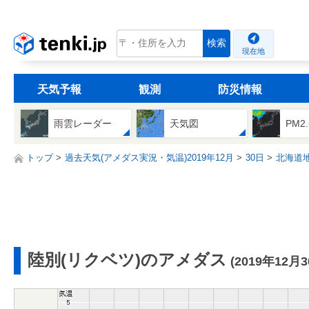
tenki.jp
検索
現在地
天気予報
観測
防災情報
雨雲レーダー
天気図
PM2
トップ
過去天気(アメダス実況・気温)2019年12月
30日
北海道
陸別(リクベツ)のアメダス
(2019年12月3