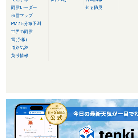
雨雲レーダー
知る防災
積雪マップ
PM2.5分布予測
世界の雨雲
雷(予報)
道路気象
黄砂情報