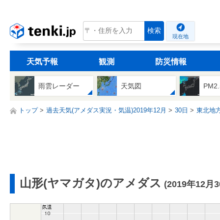
tenki.jp
検索
現在地
天気予報
観測
防災情報
雨雲レーダー
天気図
PM2
トップ
過去天気(アメダス実況・気温)2019年12月
30日
東北地
山形(ヤマガタ)のアメダス
(2019年12月3