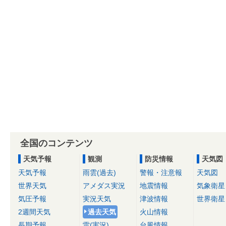
全国のコンテンツ
天気予報
観測
防災情報
天気図
天気予報
雨雲(過去)
警報・注意報
天気図
世界天気
アメダス実況
地震情報
気象衛星
気圧予報
実況天気
津波情報
世界衛星
2週間天気
過去天気
火山情報
長期予報
雷(実況)
台風情報