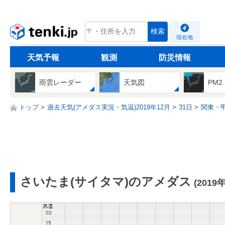
tenki.jp
検索
現在地
天気予報
観測
防災情報
雨雲レーダー
天気図
PM2
トップ
過去天気(アメダス実況・気温)2019年12月
31日
関東・
さいたま(サイタマ)のアメダス
(2019