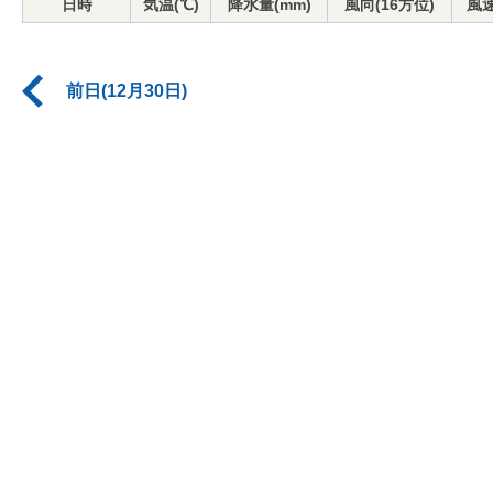
日時
気温(℃)
降水量(mm)
風向(16方位)
風速
前日(12月30日)