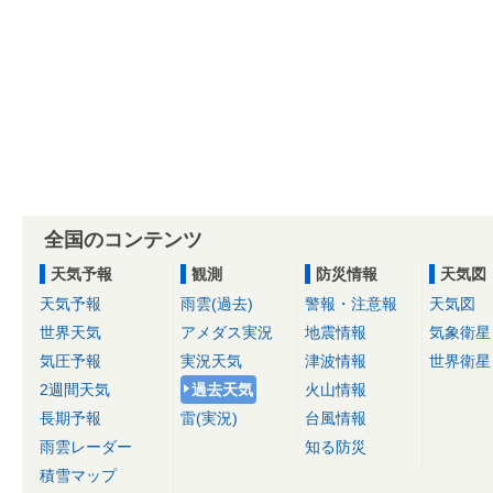
全国のコンテンツ
天気予報
観測
防災情報
天気図
天気予報
雨雲(過去)
警報・注意報
天気図
世界天気
アメダス実況
地震情報
気象衛星
気圧予報
実況天気
津波情報
世界衛星
2週間天気
過去天気
火山情報
長期予報
雷(実況)
台風情報
雨雲レーダー
知る防災
積雪マップ