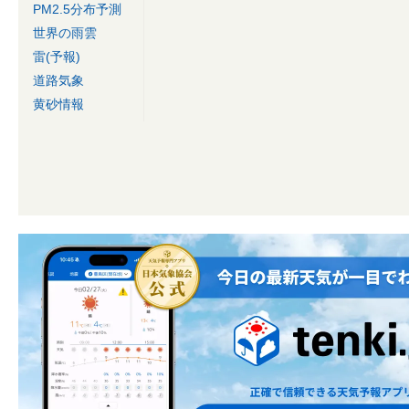
PM2.5分布予測
世界の雨雲
雷(予報)
道路気象
黄砂情報