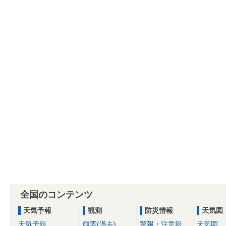
全国のコンテンツ
天気予報
観測
防災情報
天気図
天気予報
雨雲(過去)
警報・注意報
天気図