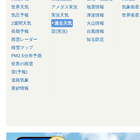
世界天気
アメダス実況
地震情報
気象衛星
気圧予報
実況天気
津波情報
世界衛星
2週間天気
過去天気
火山情報
長期予報
雷(実況)
台風情報
雨雲レーダー
知る防災
積雪マップ
PM2.5分布予測
世界の雨雲
雷(予報)
道路気象
黄砂情報