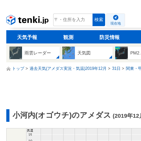
tenki.jp
検索
現在地
天気予報
観測
防災情報
雨雲レーダー
天気図
PM2
トップ
過去天気(アメダス実況・気温)2019年12月
31日
関東・
小河内(オゴウチ)のアメダス
(2019年12