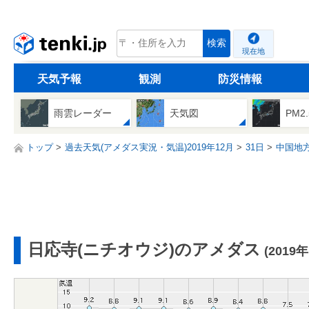
tenki.jp
検索
現在地
天気予報
観測
防災情報
雨雲レーダー
天気図
PM2
トップ
過去天気(アメダス実況・気温)2019年12月
31日
中国地
日応寺(ニチオウジ)のアメダス
(2019