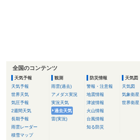
全国のコンテンツ
天気予報
観測
防災情報
天気図
天気予報
雨雲(過去)
警報・注意報
天気図
世界天気
アメダス実況
地震情報
気象衛星
気圧予報
実況天気
津波情報
世界衛星
2週間天気
過去天気
火山情報
長期予報
雷(実況)
台風情報
雨雲レーダー
知る防災
積雪マップ