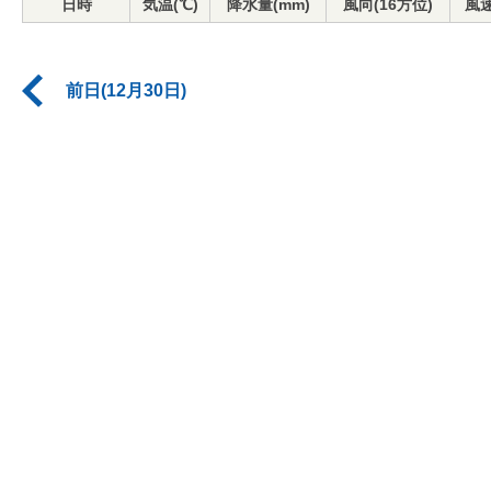
日時
気温(℃)
降水量(mm)
風向(16方位)
風速
前日(12月30日)