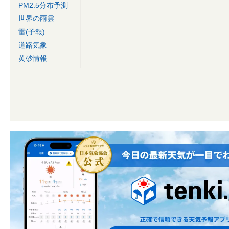
PM2.5分布予測
世界の雨雲
雷(予報)
道路気象
黄砂情報