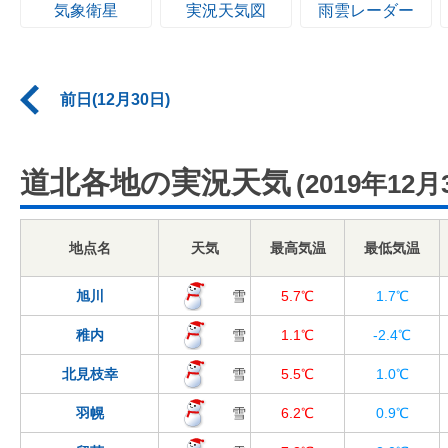
気象衛星
実況天気図
雨雲レーダー
前日(12月30日)
道北各地の実況天気
(2019年12月
地点名
天気
最高気温
最低気温
旭川
雪
5.7℃
1.7℃
稚内
雪
1.1℃
-2.4℃
北見枝幸
雪
5.5℃
1.0℃
羽幌
雪
6.2℃
0.9℃