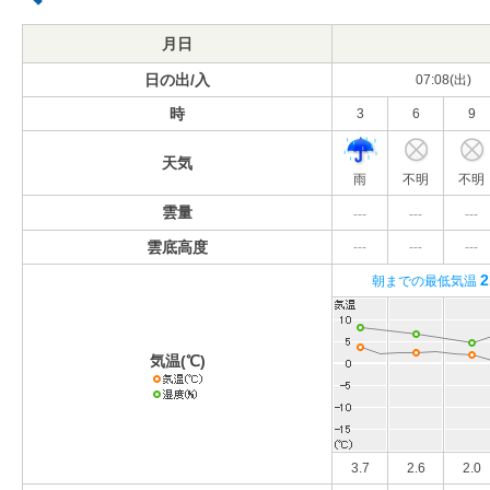
月日
日の出/入
07:08(出)
時
3
6
9
天気
雨
不明
不明
雲量
---
---
---
雲底高度
---
---
---
2
朝までの最低気温
気温(℃)
3.7
2.6
2.0