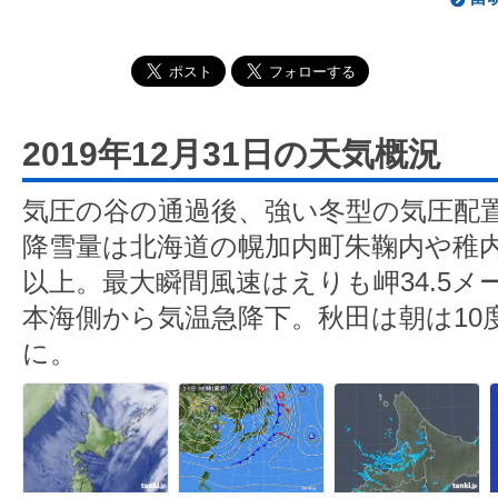
2019年12月31日の天気概況
気圧の谷の通過後、強い冬型の気圧配置
降雪量は北海道の幌加内町朱鞠内や稚内
以上。最大瞬間風速はえりも岬34.5
本海側から気温急降下。秋田は朝は10
に。