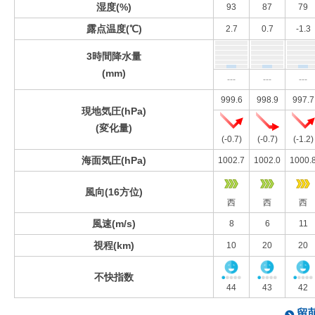
湿度(%)
93
87
79
露点温度(℃)
2.7
0.7
-1.3
3時間降水量
(mm)
---
---
---
999.6
998.9
997.7
現地気圧(hPa)
(変化量)
(-0.7)
(-0.7)
(-1.2)
海面気圧(hPa)
1002.7
1002.0
1000.
風向(16方位)
西
西
西
風速(m/s)
8
6
11
視程(km)
10
20
20
不快指数
44
43
42
留萌