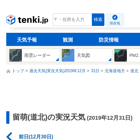
tenki.jp
検索
現在地
天気予報
観測
防災情報
雨雲レーダー
天気図
PM2
トップ
過去天気(実況天気)2019年12月
31日
北海道地方
道北
留萌(道北)の実況天気
(2019年12月31日)
前日(12月30日)