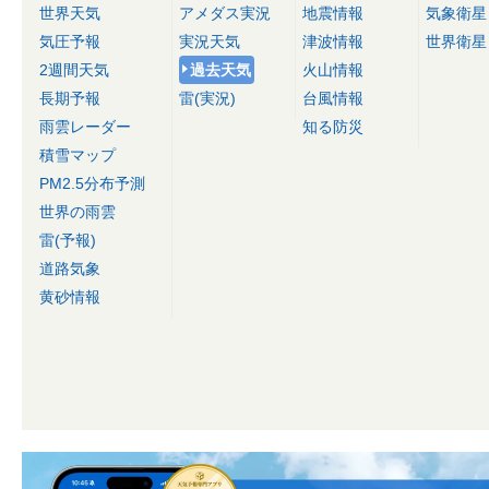
世界天気
アメダス実況
地震情報
気象衛星
気圧予報
実況天気
津波情報
世界衛星
2週間天気
過去天気
火山情報
長期予報
雷(実況)
台風情報
雨雲レーダー
知る防災
積雪マップ
PM2.5分布予測
世界の雨雲
雷(予報)
道路気象
黄砂情報